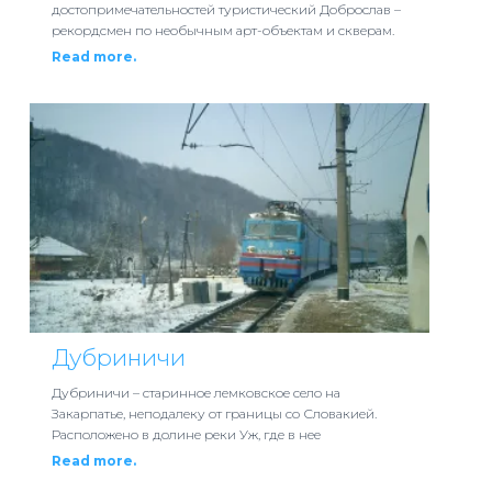
достопримечательностей туристический Доброслав –
рекордсмен по необычным арт-объектам и скверам.
Read more.
Дубриничи
Дубриничи – старинное лемковское село на
Закарпатье, неподалеку от границы со Словакией.
Расположено в долине реки Уж, где в нее
Read more.