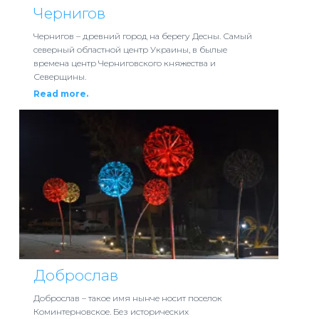
Чернигов
Чернигов – древний город на берегу Десны. Самый
северный областной центр Украины, в былые
времена центр Черниговского княжества и
Северщины.
Read more.
Доброслав
Доброслав – такое имя нынче носит поселок
Коминтерновское. Без исторических