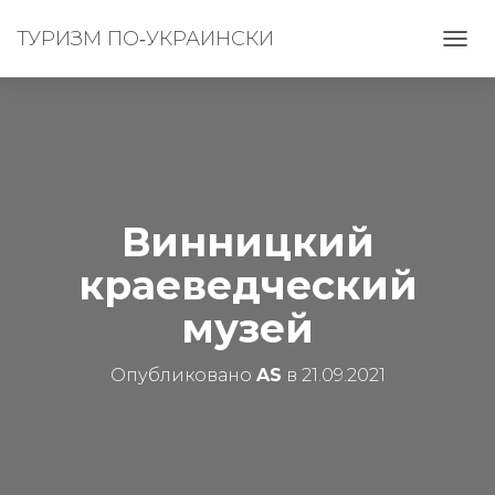
ТУРИЗМ ПО‑УКРАИНСКИ
П
Е
Р
Е
К
Л
Ю
Ч
И
Винницкий
Т
Ь
краеведческий
Н
А
музей
В
И
Г
Опубликовано
AS
в
21.09.2021
А
Ц
И
Ю