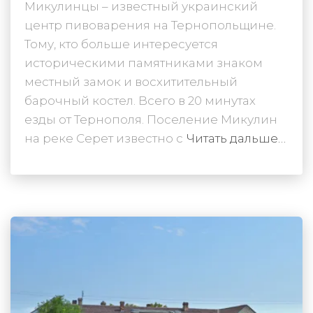
Микулинцы – известный украинский
центр пивоварения на Тернопольщине.
Тому, кто больше интересуется
историческими памятниками знаком
местный замок и восхитительный
барочный костел. Всего в 20 минутах
езды от Тернополя. Поселение Микулин
на реке Серет известно с
Читать дальше…