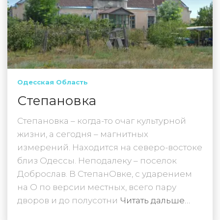
Одесская Область
Степановка
Степановка – когда-то очаг культурной
жизни, а сегодня – магнитных
измерений. Находится на северо-востоке
близ Одессы. Неподалеку – поселок
Доброслав. В СтепанОвке, с ударением
на О по версии местных, всего пару
дворов и до полусотни
Читать дальше…