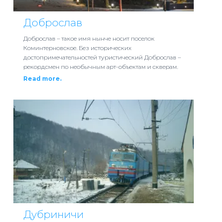
Доброслав
Доброслав – такое имя нынче носит поселок
Коминтерновское. Без исторических
достопримечательностей туристический Доброслав –
рекордсмен по необычным арт-объектам и скверам.
Read more.
Дубриничи