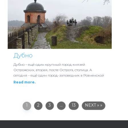
Дубно
Дубно – ещё один крупный город князей
Острожских, вторая, после Острога, столица. А
сегодня – ещё один город-заповедник в Ровненской
Read more.
1
2
3
…
13
NEXT »