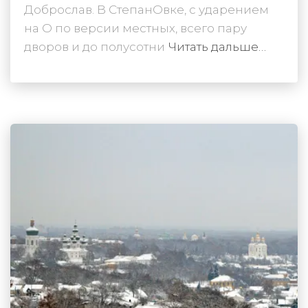
Доброслав. В СтепанОвке, с ударением
на О по версии местных, всего пару
дворов и до полусотни
Читать дальше…