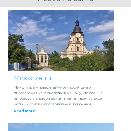
Микулинцы
Микулинцы – известный украинский центр
пивоварения на Тернопольщине. Тому, кто больше
интересуется историческими памятниками знаком
местный замок и восхитительный барочный
Read more.