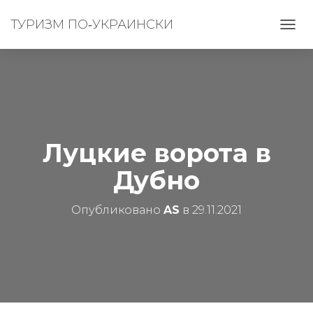
ТУРИЗМ ПО‑УКРАИНСКИ
П
Е
Р
Е
К
Л
Ю
Ч
И
Луцкие ворота в
Т
Ь
Дубно
Н
А
В
Опубликовано
AS
в
29.11.2021
И
Г
А
Ц
И
Ю