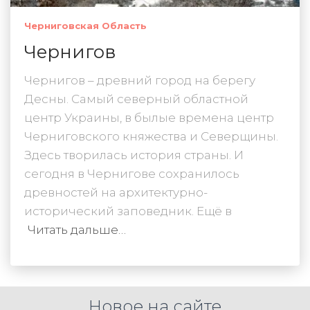
Черниговская Область
Чернигов
Чернигов – древний город на берегу
Десны. Самый северный областной
центр Украины, в былые времена центр
Черниговского княжества и Северщины.
Здесь творилась история страны. И
сегодня в Чернигове сохранилось
древностей на архитектурно-
исторический заповедник. Ещё в
Читать дальше…
Новое на сайте