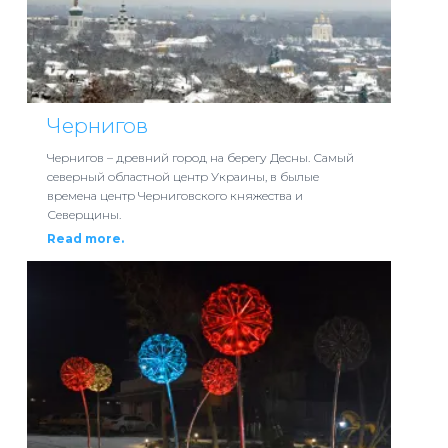
Чернигов
Чернигов – древний город на берегу Десны. Самый
северный областной центр Украины, в былые
времена центр Черниговского княжества и
Северщины.
Read more.