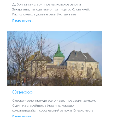
Дубриничи – старинное лемковское село на
Закарпатье, неподалеку от границы со Словакией.
Расположено в долине реки Уж, где в нее
Read more.
Олеско
Олеско – село, прежде всего известное своим замком.
Один из старейших в Украине, хорошо
сохранившийся, королевский замок в Олеско часть
Read more.