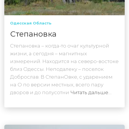
Одесская Область
Степановка
Степановка – когда-то очаг культурной
жизни, а сегодня – магнитных
измерений. Находится на северо-востоке
близ Одессы. Неподалеку – поселок
Доброслав. В СтепанОвке, с ударением
на О по версии местных, всего пару
дворов и до полусотни
Читать дальше…