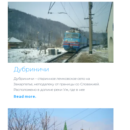
Дубриничи
Дубриничи – старинное лемковское село на
Закарпатье, неподалеку от границы со Словакией.
Расположено в долине реки Уж, где в нее
Read more.