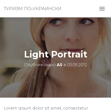
ТУРИЗМ ПО‑УКРАИНСКИ
П
Е
Р
Е
К
Л
Ю
Ч
И
Light Portrait
Т
Ь
Опубликовано
AS
в
03.09.2012
Н
А
В
И
Г
А
Ц
И
Ю
Lorem ipsum dolor sit amet, consectetur