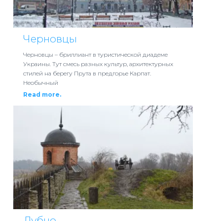
Черновцы
Черновцы – бриллиант в туристической диадеме
Украины. Тут смесь разных культур, архитектурных
стилей на берегу Прута в предгорье Карпат.
Необычный
Read more.
Дубно