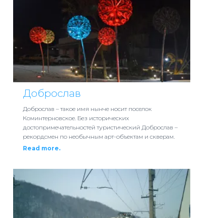
Доброслав
Доброслав – такое имя нынче носит поселок
Коминтерновское. Без исторических
достопримечательностей туристический Доброслав –
рекордсмен по необычным арт-объектам и скверам.
Read more.