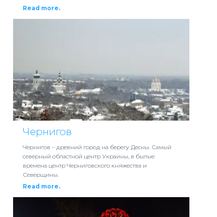
Read more.
Чернигов
Чернигов – древний город на берегу Десны. Самый
северный областной центр Украины, в былые
времена центр Черниговского княжества и
Северщины.
Read more.