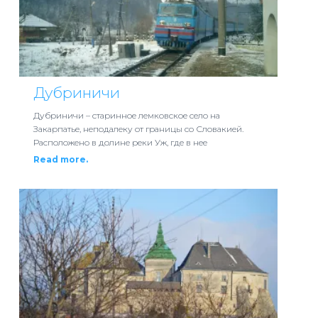
Дубриничи
Дубриничи – старинное лемковское село на
Закарпатье, неподалеку от границы со Словакией.
Расположено в долине реки Уж, где в нее
Read more.