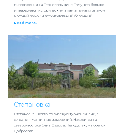
пивоварения на Тернопольщине. Тому, кто больше
интересуется историческими памятниками знаком
местный замок и восхитительный барочный
Read more.
Степановка
Степановка – когда-то очаг культурной жизни, а
сегодня – магнитных измерений. Находится на
северо-востоке близ Одессы. Неподалеку – поселок
Доброслав.