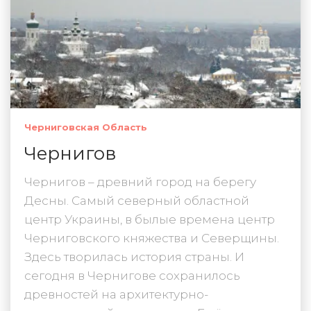
Черниговская Область
Чернигов
Чернигов – древний город на берегу
Десны. Самый северный областной
центр Украины, в былые времена центр
Черниговского княжества и Северщины.
Здесь творилась история страны. И
сегодня в Чернигове сохранилось
древностей на архитектурно-