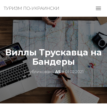
ТУРИЗМ ПО‑УКРАИНСКИ
П
Е
Р
Е
К
Л
Ю
Ч
И
Виллы Трускавца на
Т
Ь
Бандеры
Н
А
В
Опубликовано
AS
в
01.02.2021
И
Г
А
Ц
И
Ю