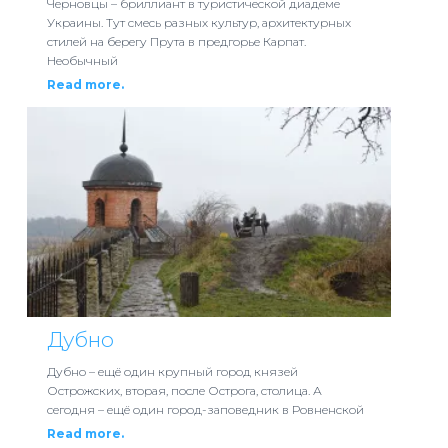
Черновцы – бриллиант в туристической диадеме
Украины. Тут смесь разных культур, архитектурных
стилей на берегу Прута в предгорье Карпат.
Необычный
Read more.
Дубно
Дубно – ещё один крупный город князей
Острожских, вторая, после Острога, столица. А
сегодня – ещё один город-заповедник в Ровненской
Read more.