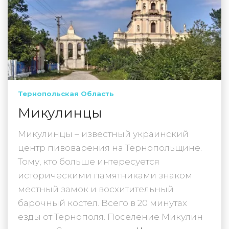
Тернопольская Область
Микулинцы
Микулинцы – известный украинский
центр пивоварения на Тернопольщине.
Тому, кто больше интересуется
историческими памятниками знаком
местный замок и восхитительный
барочный костел. Всего в 20 минутах
езды от Тернополя. Поселение Микулин