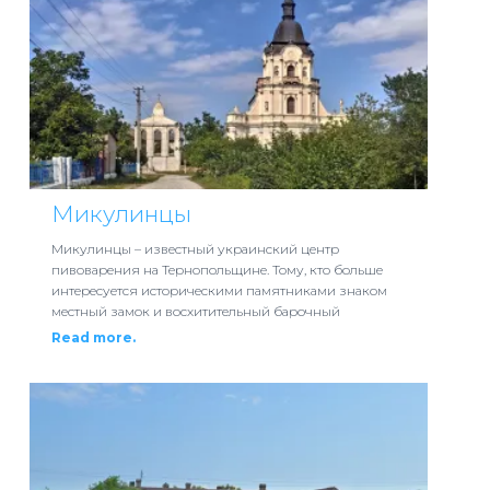
Микулинцы
Микулинцы – известный украинский центр
пивоварения на Тернопольщине. Тому, кто больше
интересуется историческими памятниками знаком
местный замок и восхитительный барочный
Read more.