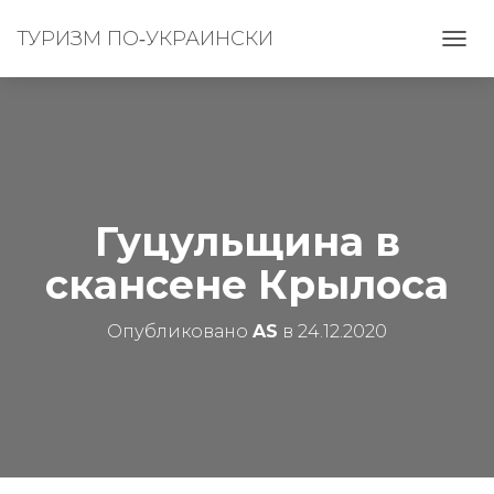
ТУРИЗМ ПО‑УКРАИНСКИ
П
Е
Р
Е
К
Л
Ю
Ч
И
Гуцульщина в
Т
Ь
скансене Крылоса
Н
А
В
Опубликовано
AS
в
24.12.2020
И
Г
А
Ц
И
Ю