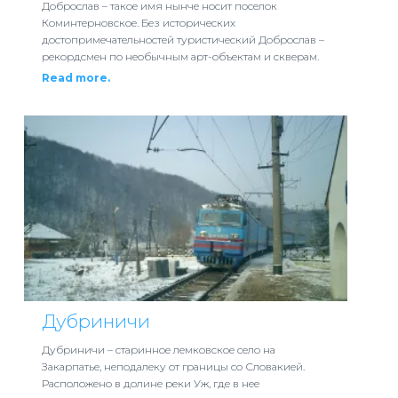
Доброслав – такое имя нынче носит поселок
Коминтерновское. Без исторических
достопримечательностей туристический Доброслав –
рекордсмен по необычным арт-объектам и скверам.
Read more.
Дубриничи
Дубриничи – старинное лемковское село на
Закарпатье, неподалеку от границы со Словакией.
Расположено в долине реки Уж, где в нее