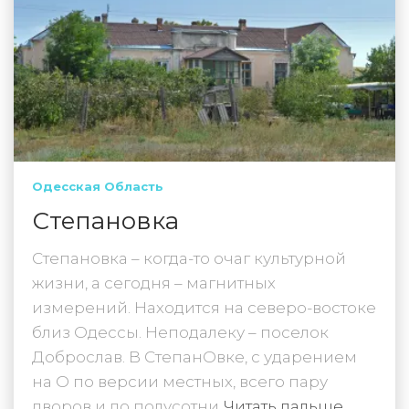
Одесская Область
Степановка
Степановка – когда-то очаг культурной
жизни, а сегодня – магнитных
измерений. Находится на северо-востоке
близ Одессы. Неподалеку – поселок
Доброслав. В СтепанОвке, с ударением
на О по версии местных, всего пару
дворов и до полусотни
Читать дальше…