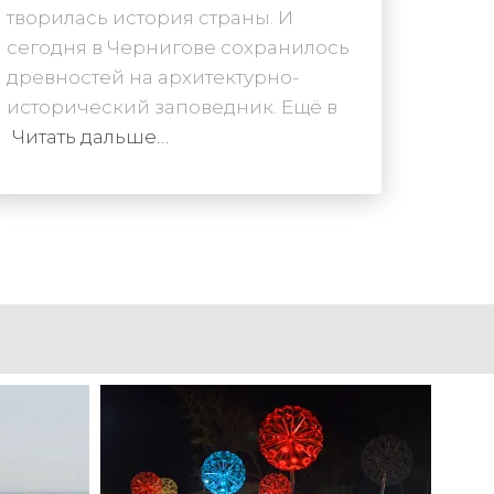
творилась история страны. И
сегодня в Чернигове сохранилось
древностей на архитектурно-
исторический заповедник. Ещё в
Читать дальше…