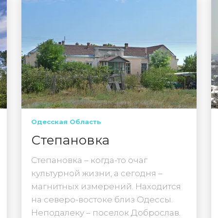
Одесская Область
Степановка
Степановка – когда-то очаг
культурной жизни, а сегодня –
магнитных измерений. Находится
на северо-востоке близ Одессы.
Неподалеку – поселок Доброслав.