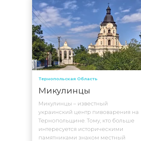
Тернопольская Область
Микулинцы
Микулинцы – известный
украинский центр пивоварения на
Тернопольщине. Тому, кто больше
интересуется историческими
памятниками знаком местный