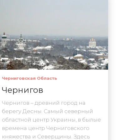
Черниговская Область
Чернигов
Чернигов – древний город на
берегу Десны. Самый северный
областной центр Украины, в былые
времена центр Черниговского
княжества и Северщины. Здесь