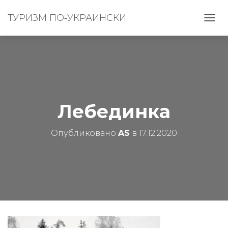
ТУРИЗМ ПО‑УКРАИНСКИ
П
Е
Р
Е
К
Л
Ю
Ч
И
Лебединка
Т
Ь
Опубликовано
AS
в
17.12.2020
Н
А
В
И
Г
А
Ц
И
Ю