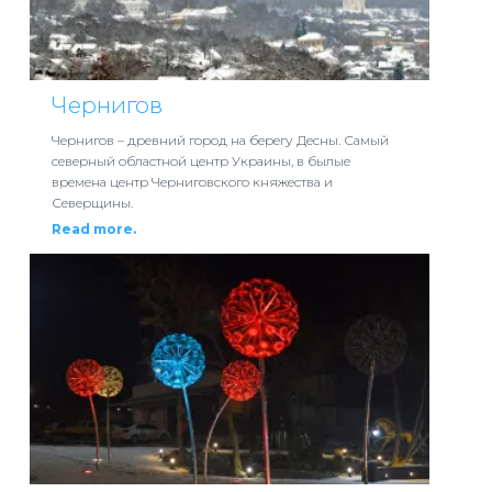
Чернигов
Чернигов – древний город на берегу Десны. Самый
северный областной центр Украины, в былые
времена центр Черниговского княжества и
Северщины.
Read more.