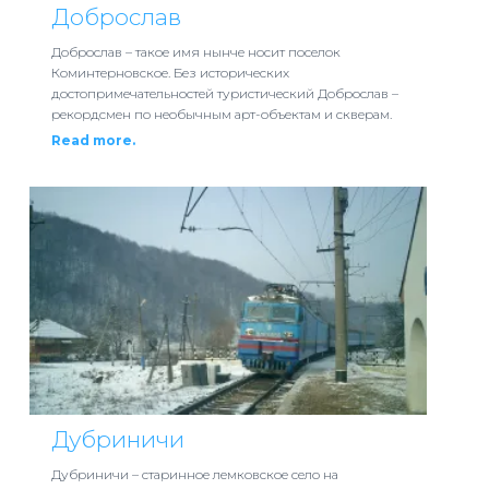
Доброслав
Доброслав – такое имя нынче носит поселок
Коминтерновское. Без исторических
достопримечательностей туристический Доброслав –
рекордсмен по необычным арт-объектам и скверам.
Read more.
Дубриничи
Дубриничи – старинное лемковское село на