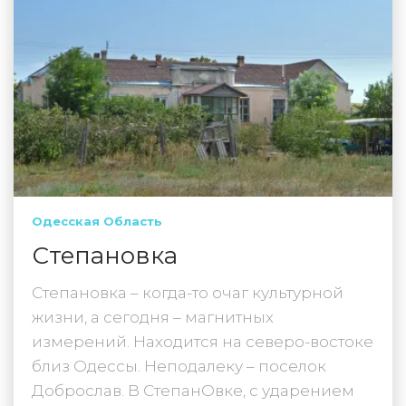
Одесская Область
Степановка
Степановка – когда-то очаг культурной
жизни, а сегодня – магнитных
измерений. Находится на северо-востоке
близ Одессы. Неподалеку – поселок
Доброслав. В СтепанОвке, с ударением