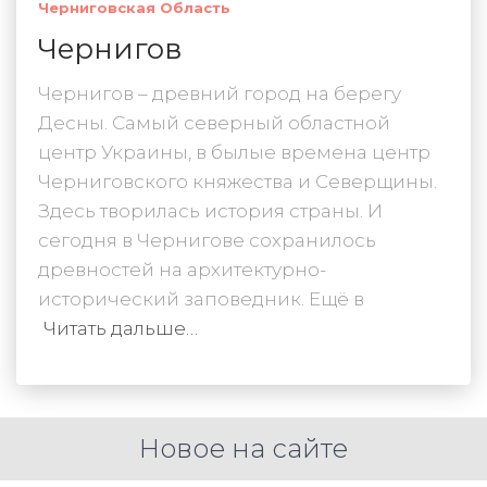
Черниговская Область
Чернигов
Чернигов – древний город на берегу
Десны. Самый северный областной
центр Украины, в былые времена центр
Черниговского княжества и Северщины.
Здесь творилась история страны. И
сегодня в Чернигове сохранилось
древностей на архитектурно-
исторический заповедник. Ещё в
Читать дальше…
Новое на сайте