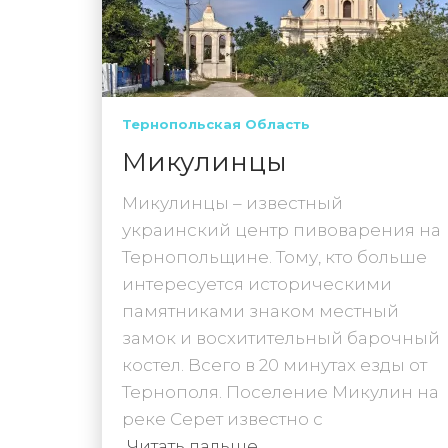
Тернопольская Область
Микулинцы
Микулинцы – известный
украинский центр пивоварения на
Тернопольщине. Тому, кто больше
интересуется историческими
памятниками знаком местный
замок и восхитительный барочный
костел. Всего в 20 минутах езды от
Тернополя. Поселение Микулин на
реке Серет известно с
Читать дальше…