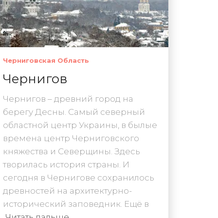
Черниговская Область
Чернигов
Чернигов – древний город на
берегу Десны. Самый северный
областной центр Украины, в былые
времена центр Черниговского
княжества и Северщины. Здесь
творилась история страны. И
сегодня в Чернигове сохранилось
древностей на архитектурно-
исторический заповедник. Ещё в
Читать дальше…