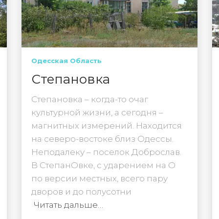
Одесская Область
Степановка
Степановка – когда-то очаг
культурной жизни, а сегодня –
магнитных измерений. Находится
на северо-востоке близ Одессы.
Неподалеку – поселок Доброслав.
В СтепанОвке, с ударением на О
по версии местных, всего пару
дворов и до полусотни
Читать дальше…