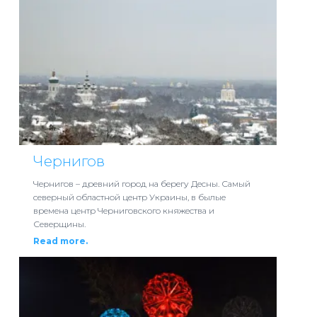
Чернигов
Чернигов – древний город на берегу Десны. Самый
северный областной центр Украины, в былые
времена центр Черниговского княжества и
Северщины.
Read more.