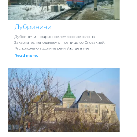
Дубриничи
Дубриничи – старинное лемковское село на
Закарпатье, неподалеку от границы со Словакией.
Расположено в долине реки Уж, где в нее
Read more.