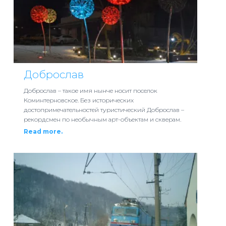
Доброслав
Доброслав – такое имя нынче носит поселок
Коминтерновское. Без исторических
достопримечательностей туристический Доброслав –
рекордсмен по необычным арт-объектам и скверам.
Read more.