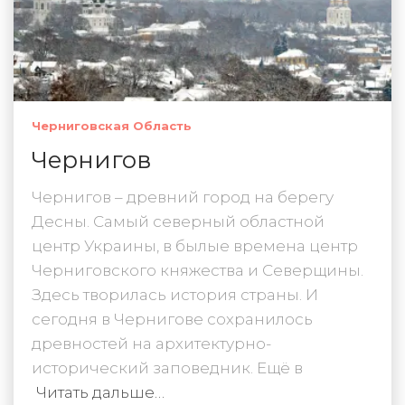
Черниговская Область
Чернигов
Чернигов – древний город на берегу
Десны. Самый северный областной
центр Украины, в былые времена центр
Черниговского княжества и Северщины.
Здесь творилась история страны. И
сегодня в Чернигове сохранилось
древностей на архитектурно-
исторический заповедник. Ещё в
Читать дальше…