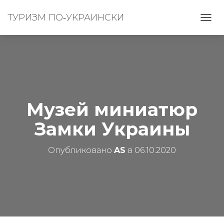
ТУРИЗМ ПО‑УКРАИНСКИ
П
Е
Р
Е
К
Л
Ю
Ч
И
Музей миниатюр
Т
Ь
Замки Украины
Н
А
В
Опубликовано
AS
в
06.10.2020
И
Г
А
Ц
И
Ю