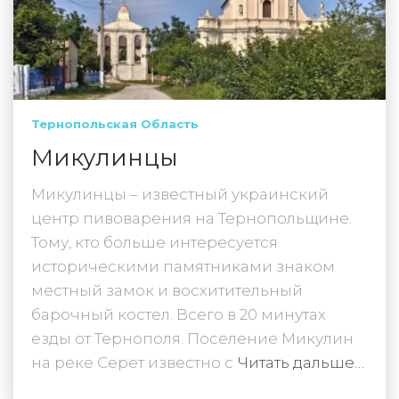
Тернопольская Область
Микулинцы
Микулинцы – известный украинский
центр пивоварения на Тернопольщине.
Тому, кто больше интересуется
историческими памятниками знаком
местный замок и восхитительный
барочный костел. Всего в 20 минутах
езды от Тернополя. Поселение Микулин
на реке Серет известно с
Читать дальше…