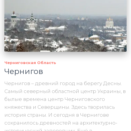
Черниговская Область
Чернигов
Чернигов – древний город на берегу Десны.
Самый северный областной центр Украины, в
былые времена центр Черниговского
княжества и Северщины. Здесь творилась
история страны. И сегодня в Чернигове
сохранилось древностей на архитектурно-
исторический заповедник. Ещё в