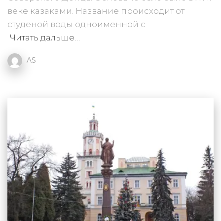
веке казаками. Название происходит от
студеной воды одноименной с
Читать дальше…
AS