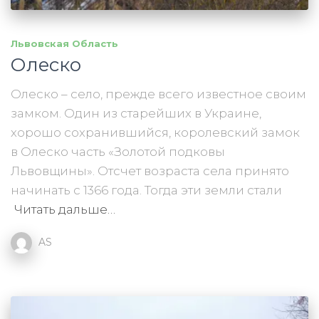
Львовская Область
Олеско
Олеско – село, прежде всего известное своим
замком. Один из старейших в Украине,
хорошо сохранившийся, королевский замок
в Олеско часть «Золотой подковы
Львовщины». Отсчет возраста села принято
начинать с 1366 года. Тогда эти земли стали
Читать дальше…
AS