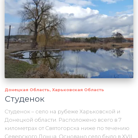
Донецкая Область
Харьковская Область
Студенок
Студенок – село на рубеже Харьковской и
Донецкой области. Расположено всего в 7
километрах от Святогорска ниже по течению
Северского Донца. Основано село было в ХVII