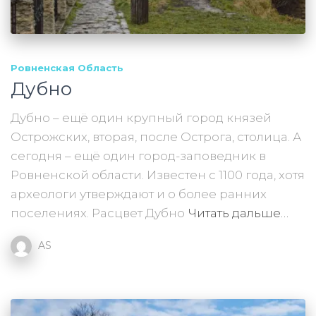
Ровненская Область
Дубно
Дубно – ещё один крупный город князей
Острожских, вторая, после Острога, столица. А
сегодня – ещё один город-заповедник в
Ровненской области. Известен с 1100 года, хотя
археологи утверждают и о более ранних
поселениях. Расцвет Дубно
Читать дальше…
AS