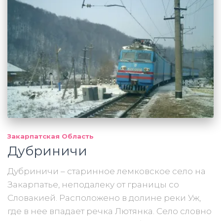
Закарпатская Область
Дубриничи
Дубриничи – старинное лемковское село на
Закарпатье, неподалеку от границы со
Словакией. Расположено в долине реки Уж,
где в нее впадает речка Лютянка. Село словно