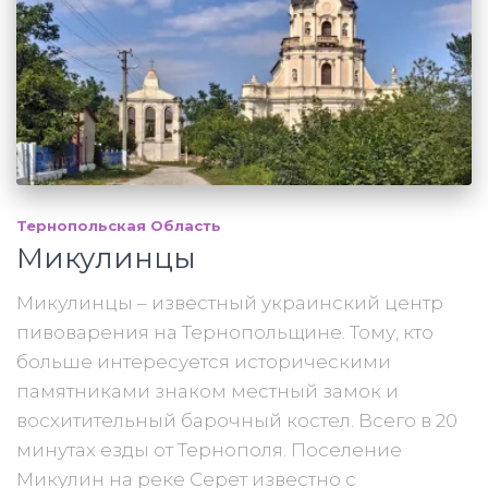
Тернопольская Область
Микулинцы
Микулинцы – известный украинский центр
пивоварения на Тернопольщине. Тому, кто
больше интересуется историческими
памятниками знаком местный замок и
восхитительный барочный костел. Всего в 20
минутах езды от Тернополя. Поселение
Микулин на реке Серет известно с