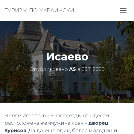
ТУРИЗМ ПО‑УКРАИНСКИ
П
Е
Р
Е
К
Л
Ю
Исаево
Ч
И
Т
Опубликовано
AS
в
05.11.2020
Ь
Н
А
В
И
Г
А
Ц
В селе Исаево, в 2,5 часах езды от Одессы
И
расположена жемчужина края –
дворец
Ю
Курисов
. Да-да, ещё один, более молодой и