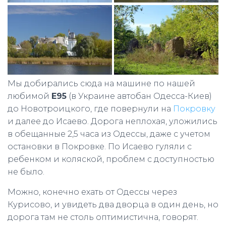
Мы добирались сюда на машине по нашей
любимой
Е95
(в Украине автобан Одесса-Киев)
до Новотроицкого, где повернули на
Покровку
и далее до Исаево. Дорога неплохая, уложились
в обещанные 2,5 часа из Одессы, даже с учетом
остановки в Покровке. По Исаево гуляли с
ребенком и коляской, проблем с доступностью
не было.
Можно, конечно ехать от Одессы через
Курисово, и увидеть два дворца в один день, но
дорога там не столь оптимистична, говорят.