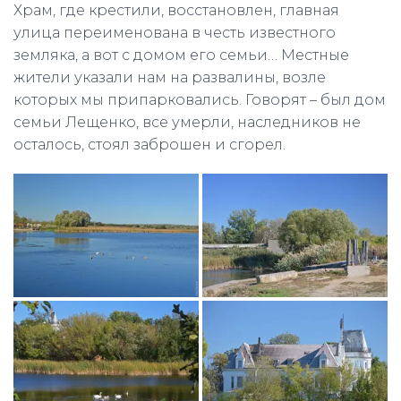
Храм, где крестили, восстановлен, главная
улица переименована в честь известного
земляка, а вот с домом его семьи… Местные
жители указали нам на развалины, возле
которых мы припарковались. Говорят – был дом
семьи Лещенко, все умерли, наследников не
осталось, стоял заброшен и сгорел.