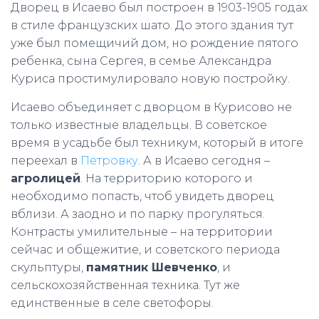
Дворец в Исаево был построен в 1903-1905 годах
в стиле французских шато. До этого здания тут
уже был помещичий дом, но рождение пятого
ребенка, сына Сергея, в семье Александра
Куриса простимулировало новую постройку.
Исаево объединяет с дворцом в Курисово не
только известные владельцы. В советское
время в усадьбе был техникум, который в итоге
переехал в
Петровку
. А в Исаево сегодня –
агролицей
. На территорию которого и
необходимо попасть, чтоб увидеть дворец
вблизи. А заодно и по парку прогуляться.
Контрасты умилительные – на территории
сейчас и общежитие, и советского периода
скульптуры,
памятник Шевченко
, и
сельскохозяйственная техника. Тут же
единственные в селе светофоры.