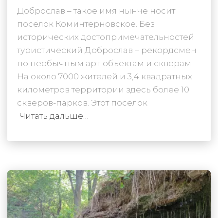
Доброслав – такое имя нынче носит
поселок Коминтерновское. Без
исторических достопримечательностей
туристический Доброслав – рекордсмен
по необычным арт-объектам и скверам.
На около 7000 жителей и 3,4 квадратных
километров территории здесь более 10
скверов-парков. Этот поселок
Читать дальше…