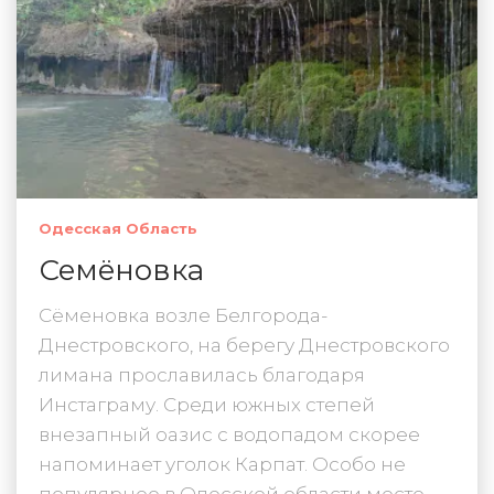
Одесская Область
Семёновка
Сёменовка возле Белгорода-
Днестровского, на берегу Днестровского
лимана прославилась благодаря
Инстаграму. Среди южных степей
внезапный оазис с водопадом скорее
напоминает уголок Карпат. Особо не