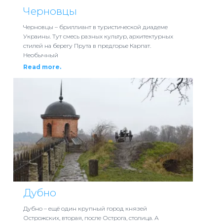
Черновцы
Черновцы – бриллиант в туристической диадеме
Украины. Тут смесь разных культур, архитектурных
стилей на берегу Прута в предгорье Карпат.
Необычный
Read more.
Дубно
Дубно – ещё один крупный город князей
Острожских, вторая, после Острога, столица. А