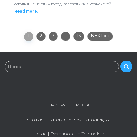
сегодня – ещё один город-заповедник в Ровненской
Read more.
1
2
3
…
13
NEXT »
Н
Поиск…
а
й
т
и
:
ГЛАВНАЯ
МЕСТА
ЧТО ВЗЯТЬ В ПОЕЗДКУ? ЧАСТЬ 1. ОДЕЖДА.
Hestia | Разработано
ThemeIsle