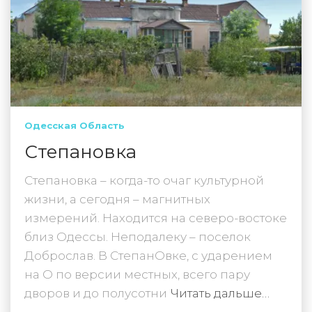
Одесская Область
Степановка
Степановка – когда-то очаг культурной
жизни, а сегодня – магнитных
измерений. Находится на северо-востоке
близ Одессы. Неподалеку – поселок
Доброслав. В СтепанОвке, с ударением
на О по версии местных, всего пару
дворов и до полусотни
Читать дальше…