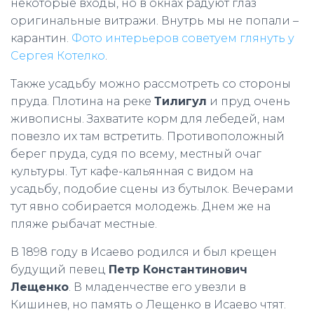
некоторые входы, но в окнах радуют глаз
оригинальные витражи. Внутрь мы не попали –
карантин.
Фото интерьеров советуем глянуть у
Сергея Котелко
.
Также усадьбу можно рассмотреть со стороны
пруда. Плотина на реке
Тилигул
и пруд очень
живописны. Захватите корм для лебедей, нам
повезло их там встретить. Противоположный
берег пруда, судя по всему, местный очаг
культуры. Тут кафе-кальянная с видом на
усадьбу, подобие сцены из бутылок. Вечерами
тут явно собирается молодежь. Днем же на
пляже рыбачат местные.
В 1898 году в Исаево родился и был крещен
будущий певец
Петр Константинович
Лещенко
. В младенчестве его увезли в
Кишинев, но память о Лещенко в Исаево чтят.