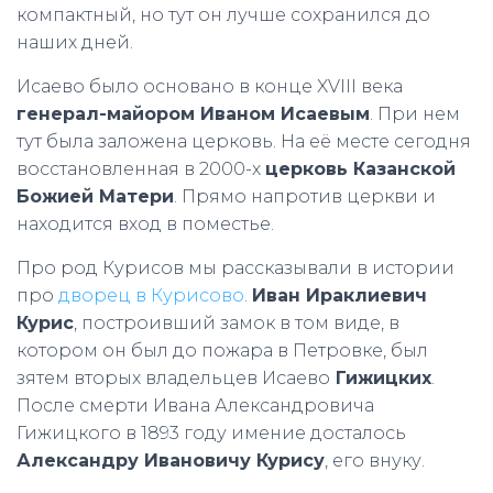
компактный, но тут он лучше сохранился до
наших дней.
Исаево было основано в конце XVIII века
генерал-майором Иваном Исаевым
. При нем
тут была заложена церковь. На её месте сегодня
восстановленная в 2000-х
церковь Казанской
Божией Матери
. Прямо напротив церкви и
находится вход в поместье.
Про род Курисов мы рассказывали в истории
про
дворец в Курисово
.
Иван Ираклиевич
Курис
, построивший замок в том виде, в
котором он был до пожара в Петровке, был
зятем вторых владельцев Исаево
Гижицких
.
После смерти Ивана Александровича
Гижицкого в 1893 году имение досталось
Александру Ивановичу Курису
, его внуку.