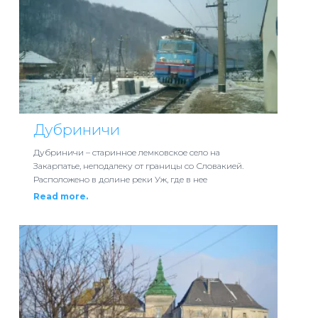
Дубриничи
Дубриничи – старинное лемковское село на
Закарпатье, неподалеку от границы со Словакией.
Расположено в долине реки Уж, где в нее
Read more.