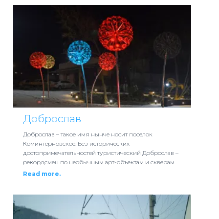
Доброслав
Доброслав – такое имя нынче носит поселок
Коминтерновское. Без исторических
достопримечательностей туристический Доброслав –
рекордсмен по необычным арт-объектам и скверам.
Read more.