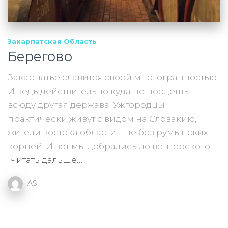
Закарпатская Область
Берегово
Закарпатье славится своей многогранностью.
И ведь действительно куда не поедешь –
всюду другая держава. Ужгородцы
практически живут с видом на Словакию,
жители востока области – не без румынских
корней. И вот мы добрались до венгерского
Читать дальше…
AS