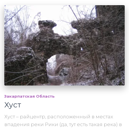
Закарпатская Область
Хуст
Хуст – райцентр, расположенный в местах
впадения реки Рики (да, тут есть такая река) в