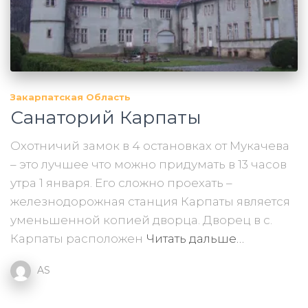
Закарпатская Область
Санаторий Карпаты
Охотничий замок в 4 остановках от Мукачева
– это лучшее что можно придумать в 13 часов
утра 1 января. Его сложно проехать –
железнодорожная станция Карпаты является
уменьшенной копией дворца. Дворец в с.
Карпаты расположен
Читать дальше…
AS