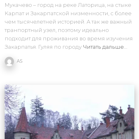
Мукачево – город на реке Латорица, на стыке
Карпат и Закарпатской низменности, с более
чем тысячелетней историей. А так же важный
транпортный узел, поэтому идеально
подходит для проживания во время изучения
Закарпатья. Гуляя по городу
Читать дальше…
AS