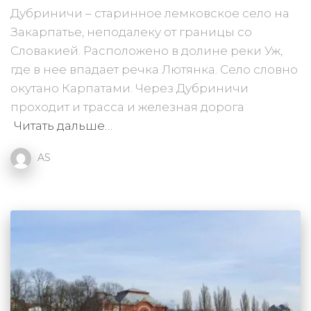
Дубриничи – старинное лемковское село на
Закарпатье, неподалеку от границы со
Словакией. Расположено в долине реки Уж,
где в нее впадает речка Лютянка. Село словно
окутано Карпатами. Через Дубриничи
проходит и трасса и железная дорога
Читать дальше…
AS