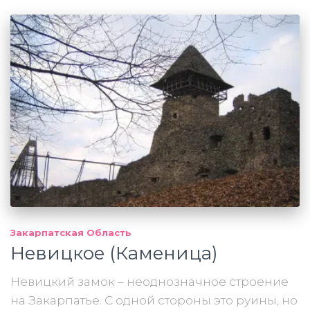
Закарпатская Область
Невицкое (Каменица)
Невицкий замок – неоднозначное строение
на Закарпатье. С одной стороны это руины, но