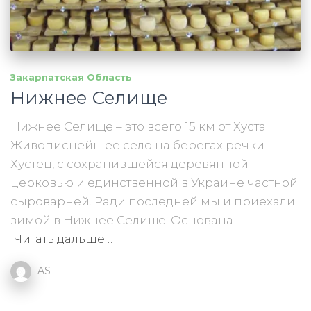
Закарпатская Область
Нижнее Селище
Нижнее Селище – это всего 15 км от Хуста.
Живописнейшее село на берегах речки
Хустец, с сохранившейся деревянной
церковью и единственной в Украине частной
сыроварней. Ради последней мы и приехали
зимой в Нижнее Селище. Основана
Читать дальше…
AS