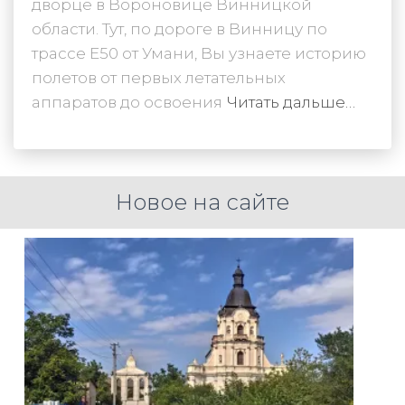
дворце в Вороновице Винницкой
области. Тут, по дороге в Винницу по
трассе Е50 от Умани, Вы узнаете историю
полетов от первых летательных
аппаратов до освоения
Читать дальше…
Новое на сайте