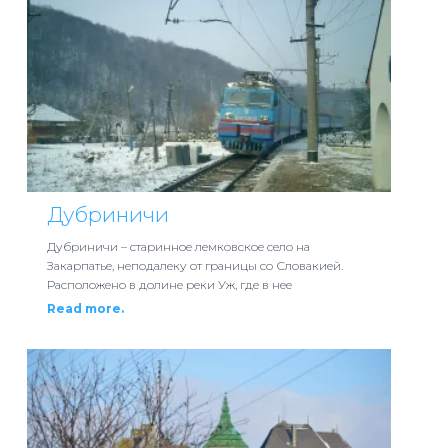
Дубриничи
Дубриничи – старинное лемковское село на
Закарпатье, неподалеку от границы со Словакией.
Расположено в долине реки Уж, где в нее
Read more.