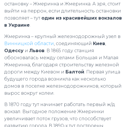
остановку – Жмеринка и Жмеринка. А зря, стоит
выйти на перрон, если длительность остановки
позволяет – тут
один из красивейших вокзалов
в Украине
.
Жмеринка – крупный железнодорожный узел в
Винницкой области
, соединяющий
Киев
,
Одессу
и
Львов
. В 1865 году станция
обосновалась между селами Большая и Малая
Жмеринка, благодаря строительству железной
дороги между Киевом и
Балтой
. Первая улица
будущего города возникла как несколько
домов в поселке железнодорожников, который
вырос вокруг колеи.
В 1870 году тут начинает работать первый ж/д
вокзал. Выгодное положение Жмеринки
увеличивает поток грузов, что способствует
развитию города. В 1890-х тут построены