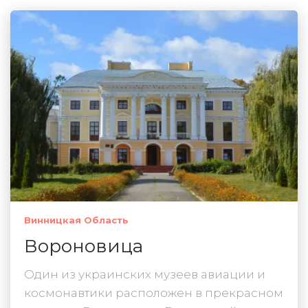
Винницкая Область
Вороновица
Один из украинских музеев авиации и
космонавтики расположен в прекрасном