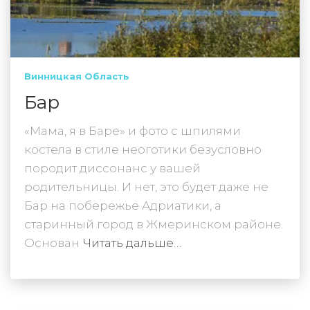
Винницкая Область
Бар
«Мама, я в Баре» и фото с шпилями
костела в стиле неоготики безусловно
породит диссонанс у вашей
родительницы. И нет, это будет даже не
Бар на побережье Адриатики, а
старинный город в Жмеринском районе.
Основан
Читать дальше…