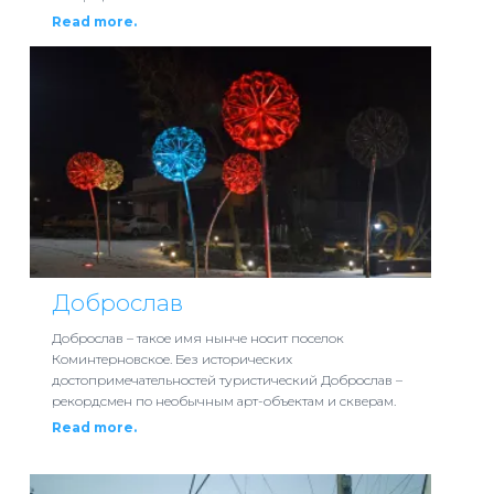
Read more.
Доброслав
Доброслав – такое имя нынче носит поселок
Коминтерновское. Без исторических
достопримечательностей туристический Доброслав –
рекордсмен по необычным арт-объектам и скверам.
Read more.