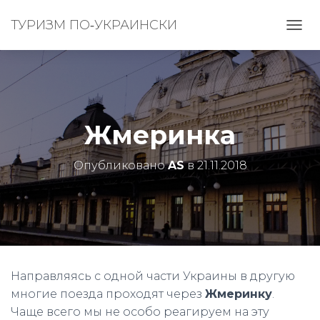
ТУРИЗМ ПО‑УКРАИНСКИ
П
Е
Р
Е
К
Л
Ю
Жмеринка
Ч
И
Т
Опубликовано
AS
в
21.11.2018
Ь
Н
А
В
И
Г
А
Ц
Направляясь с одной части Украины в другую
И
многие поезда проходят через
Жмеринку
.
Ю
Чаще всего мы не особо реагируем на эту