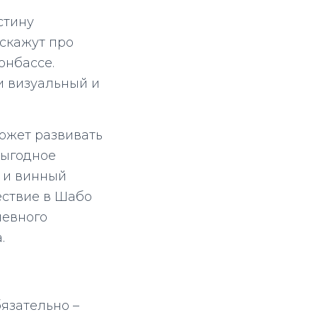
стину
сскажут про
Донбассе.
и визуальный и
может развивать
выгодное
, и винный
ествие в Шабо
невного
.
бязательно –