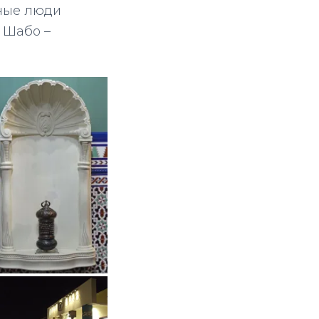
тные люди
» Шабо –