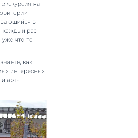
о экскурсия на
ерритории
ивающийся в
И каждый раз
 уже что-то
знаете, как
амых интересных
 и арт-