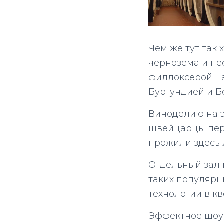
Чем же тут так 
чернозема и пе
филлоксерой. Т
Бургундией и Б
Виноделию на э
швейцарцы пер
прожили здесь л
Отдельный зал 
таких популяр
технологии в к
Эффектное шоу 