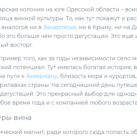
ская колония на юге Одесской области – вои
ица винной культуры. То, как тут покажут и ра
т аналогов ни в
Закарпатье
, ни в Крыму, ни на 
бо это больше чем просто дегустации. Это ещё 
ый восторг.
пример того, как за годы независимости село 
ский потенциал. Тут имелась богатая история, 
а пути к
Аккерману
, близость моря и курортов
прилавках страны. На сегодняшний день путеш
 дегустаций. Это прекрасный выбор для однод
юбое время года и с компанией любого возраста
уры вина
ический магнит, ради которого сюда попасть о