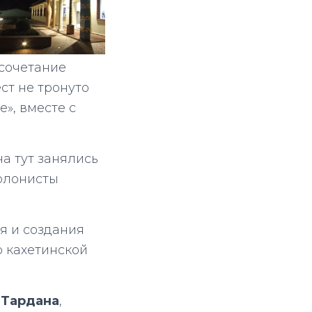
 сочетание
ст не тронуто
», вместе с
а тут занялись
олонисты
я и создания
о кахетинской
 Тардана
,