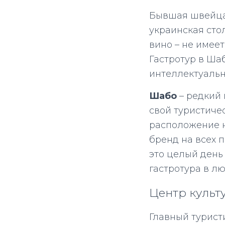
Бывшая швейцар
украинская стол
вино – не имее
Гастротур в Ша
интеллектуальн
Шабо
– редкий 
свой туристиче
расположение н
бренд на всех 
это целый день
гастротура в л
Центр культ
Главный турист