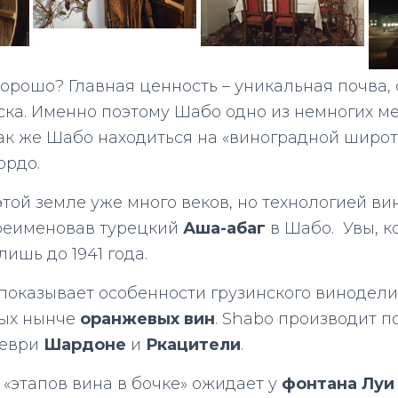
хорошо? Главная ценность – уникальная почва,
ска. Именно поэтому Шабо одно из немногих ме
ак же Шабо находиться на «виноградной широте
ордо.
той земле уже много веков, но технологией вин
еименовав турецкий
Аша-абаг
в Шабо. Увы, к
ишь до 1941 года.
показывает особенности грузинского винодели
ных нынче
оранжевых вин
. Shabo производит п
веври
Шардоне
и
Ркацители
.
«этапов вина в бочке» ожидает у
фонтана Луи