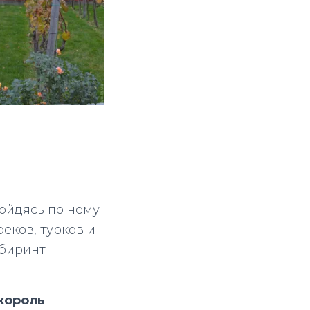
ройдясь по нему
еков, турков и
биринт –
король