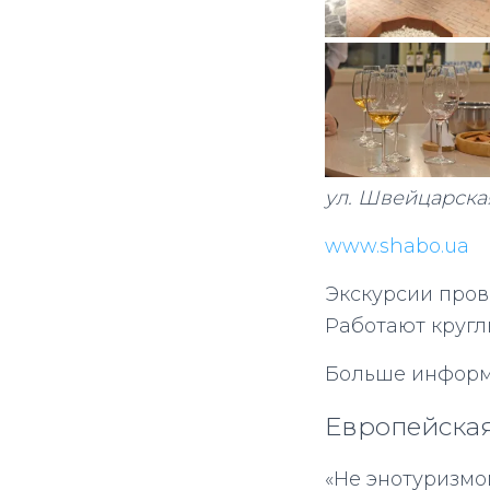
ул. Швейцарская
www.shabo.ua
Экскурсии провод
Работают кругл
Больше информа
Европейска
«Не энотуризмо