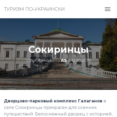
ТУРИЗМ ПО‑УКРАИНСКИ
П
Е
Р
Е
К
Л
Ю
Сокиринцы
Ч
И
Т
Опубликовано
AS
в
12.10.2019
Ь
Н
А
В
И
Г
А
Ц
Дворцово-парковый комплекс Галаганов
в
И
селе Сокиринцы прекрасен для осенних
Ю
путешествий. Белоснежный дворец с историей,