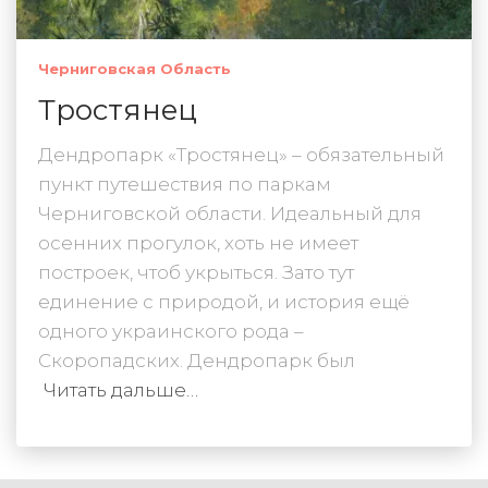
Черниговская Область
Тростянец
Дендропарк «Тростянец» – обязательный
пункт путешествия по паркам
Черниговской области. Идеальный для
осенних прогулок, хоть не имеет
построек, чтоб укрыться. Зато тут
единение с природой, и история ещё
одного украинского рода –
Скоропадских. Дендропарк был
Читать дальше…