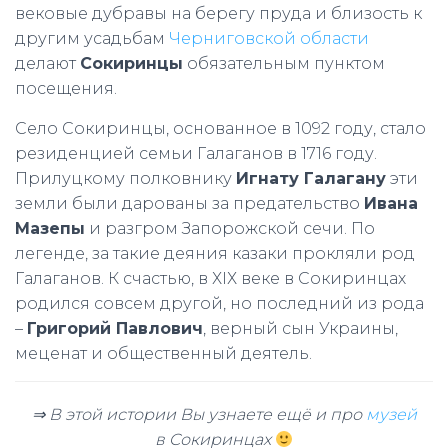
вековые дубравы на берегу пруда и близость к
другим усадьбам
Черниговской области
делают
Сокиринцы
обязательным пунктом
посещения.
Село Сокиринцы, основанное в 1092 году, стало
резиденцией семьи Галаганов в 1716 году.
Прилуцкому полковнику
Игнату Галагану
эти
земли были дарованы за предательство
Ивана
Мазепы
и разгром Запорожской сечи. По
легенде, за такие деяния казаки прокляли род
Галаганов. К счастью, в ХІХ веке в Сокиринцах
родился совсем другой, но последний из рода
–
Григорий Павлович
, верный сын Украины,
меценат и общественный деятель.
⇒ В этой истории Вы узнаете ещё и про
музей
в Cокиринцах