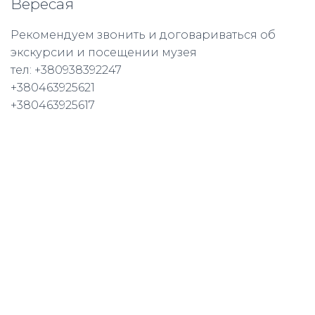
Вересая
Рекомендуем звонить и договариваться об
экскурсии и посещении музея
тел: +380938392247
+380463925621
+380463925617