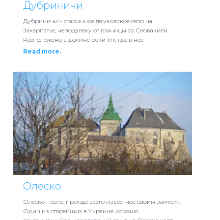
Дубриничи
Дубриничи – старинное лемковское село на
Закарпатье, неподалеку от границы со Словакией.
Расположено в долине реки Уж, где в нее
Read more.
Олеско
Олеско – село, прежде всего известное своим замком.
Один из старейших в Украине, хорошо