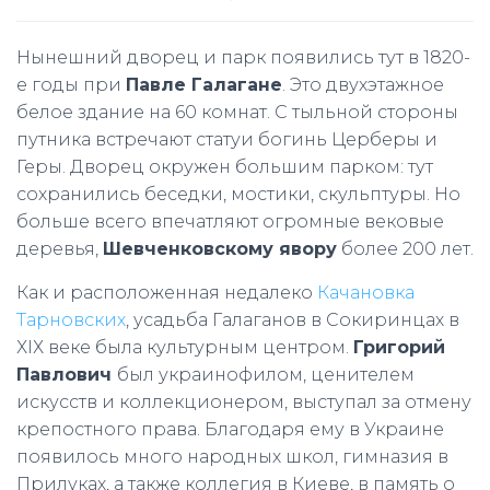
Нынешний дворец и парк появились тут в 1820-
е годы при
Павле Галагане
. Это двухэтажное
белое здание на 60 комнат. С тыльной стороны
путника встречают статуи богинь Церберы и
Геры. Дворец окружен большим парком: тут
сохранились беседки, мостики, скульптуры. Но
больше всего впечатляют огромные вековые
деревья,
Шевченковскому явору
более 200 лет.
Как и расположенная недалеко
Качановка
Тарновских
, усадьба Галаганов в Сокиринцах в
ХІХ веке была культурным центром.
Григорий
Павлович
был украинофилом, ценителем
искусств и коллекционером, выступал за отмену
крепостного права. Благодаря ему в Украине
появилось много народных школ, гимназия в
Прилуках, а также коллегия в Киеве, в память о