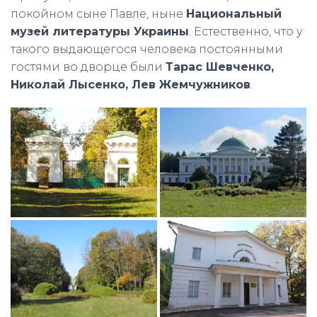
покойном сыне Павле, ныне
Национальный
музей литературы Украины
. Естественно, что у
такого выдающегося человека постоянными
гостями во дворце были
Тарас Шевченко,
Николай Лысенко, Лев Жемчужников
.