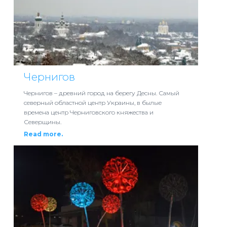
Чернигов
Чернигов – древний город на берегу Десны. Самый
северный областной центр Украины, в былые
времена центр Черниговского княжества и
Северщины.
Read more.