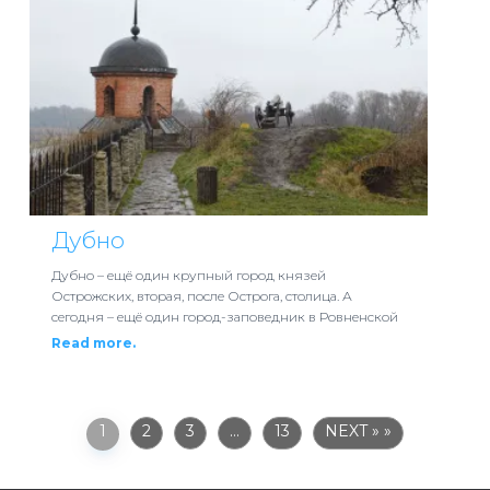
Дубно
Дубно – ещё один крупный город князей
Острожских, вторая, после Острога, столица. А
сегодня – ещё один город-заповедник в Ровненской
Read more.
1
2
3
…
13
NEXT »