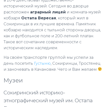
в 20-е действовал художественно-
исторический музей. Сегодня во дворце
расположен
аграрный лицей
и комната-музей
кобзаря
Остапа Вересая
, который жил в
Сокиринцах в их лучшие времена. Памятник
кобзарю находится с тыльной стороны дворца,
как и футбольное поле и 200-летний платан.
Такое вот сочетание современности с
историческим наследием.
На своём транспорте группой мы успели за
день посетить
Густыню
, Сокиринцы, Тростянец
и заночевать в Качановке. Чего и Вам желаем
Музеи
Сокиринский историко-
этнографический музей им. Остапа