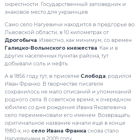
окрестности. Государственный заповедник и
знаковое место для украинцев.
Само село Нагуевичи находится в предгорье во
Львовской области, в 10 километрах от
Дрогобыча
. Известно, как минимум, со времен
Галицко-Волынского княжества
. Как и в
других населенных пунктах района, тут
добывали соль и нефть.
А в 1856 году тут, в приселке
Слобода
, родился
Иван Франко. В творчестве писателя
сохранилось не мало описаний и упоминаний
родного села. В советское время, к очередном
юбилею со дня рождения Ивана Яковлевича
село переименовали его именем. Возвращать
оригинальное название начали ещё в конце
1980-х, но
село Ивана Франка
снова стало
Нагуевичами в 2009 году.