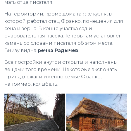
мать отца писателя.
На территории, кроме дома так же кузня, в
которой работал отец Франко, помещения для
сена и зерна. В конце участка сад и
очаровательная пасека. Теперь там установлен
камень со словами писателя об этом месте.
Внизу видна
речка Радычев
.
Все постройки внутри открыты и наполнены
вещами того времени. Некоторые экспонаты
принадлежали именно семье Франко,
например, колыбель.