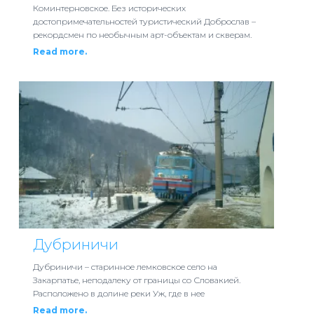
Коминтерновское. Без исторических
достопримечательностей туристический Доброслав –
рекордсмен по необычным арт-объектам и скверам.
Read more.
Дубриничи
Дубриничи – старинное лемковское село на
Закарпатье, неподалеку от границы со Словакией.
Расположено в долине реки Уж, где в нее
Read more.