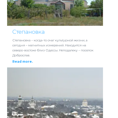
Степановка
Степановка – когда-то очаг культурной жизни, а
сегодня – магнитных измерений. Находится на
северо-востоке близ Одессы. Неподалеку – поселок
Доброслав.
Read more.