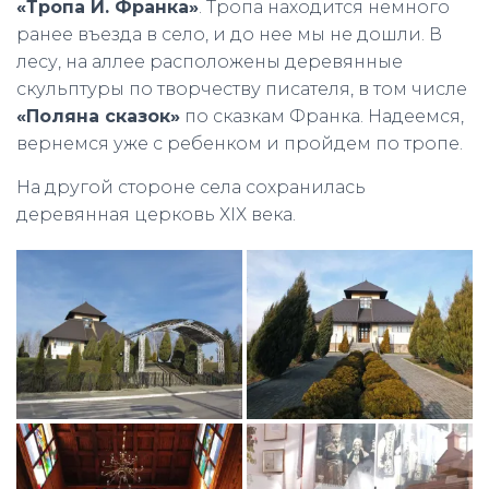
«Тропа И. Франка»
. Тропа находится немного
ранее въезда в село, и до нее мы не дошли. В
лесу, на аллее расположены деревянные
скульптуры по творчеству писателя, в том числе
«Поляна сказок»
по сказкам Франка. Надеемся,
вернемся уже с ребенком и пройдем по тропе.
На другой стороне села сохранилась
деревянная церковь ХІХ века.