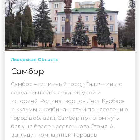
Львовская Область
Самбор
Самбор – типичный город Галиччины с
сохранившейся архитектурой и
историей. Родина творцов Леся Курбаса
и Кузьмы Скрябина. Пятый по населению
город в области, Самбор при этом чуть
больше более населенного Стрыя. А
выглядит компактней. Городов