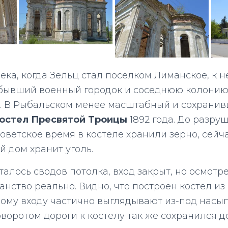
ека, когда Зельц стал поселком Лиманское, к 
бывший военный городок и соседнюю колонию 
. В Рыбальском менее масштабный и сохранив
остел Пресвятой Троицы
1892 года. До разру
оветское время в костеле хранили зерно, сейча
й дом хранит уголь.
талось сводов потолка, вход закрыт, но осмотр
анство реально. Видно, что построен костел из
ному входу частично выглядывают из-под насы
оворотом дороги к костелу так же сохранился 