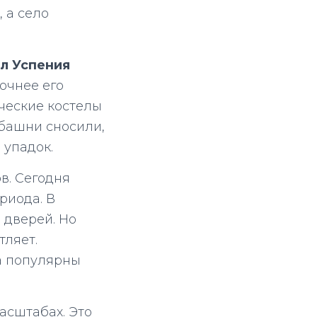
, а село
.
л Успения
Точнее его
ические костелы
 башни сносили,
 упадок.
в. Сегодня
риода. В
 дверей. Но
тляет.
а популярны
асштабах. Это