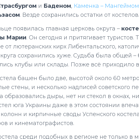
трасбургом
и
Баденом
,
Каменка – Мангеймом
ьзасом
. Везде сохранились остатки от костелов
ельце появилась главная церковь округа –
косте
вы Марии
. Он сегодня и притягивает туристов. 
ие от лютеранских кирх Либентальского, катол
округа сохранились хуже. Судьба была общей –
лись клубы или склады. Позже всё приходило в
остела башен было две, высотой около 60 метро
лые стены, и несколько надписей советского пе
а образовались дыры, нет ни стекол в окнах, ни
тел юга Украины даже в этом состоянии впеча
колонн и кирпичные своды Успенского костел
ов и кинематографистов.
остела среди подобных в регионе не только в м