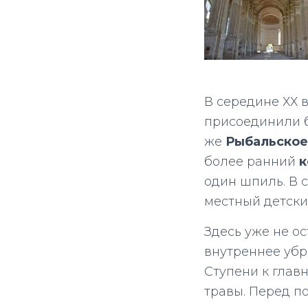
В середине ХХ в
присоединили 
же
Рыбальское
более ранний
к
один шпиль. В с
местный детски
Здесь уже не ос
внутреннее убр
Ступени к глав
травы. Перед п