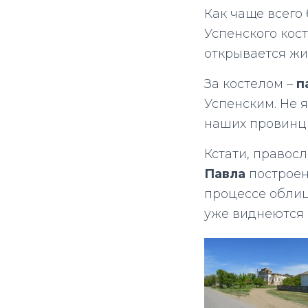
Как чаще всего
Успенского кос
открывается жи
За костелом –
п
Успенским. Не я
наших провинци
Кстати, правос
Павла
построен 
процессе облиц
уже виднеются 