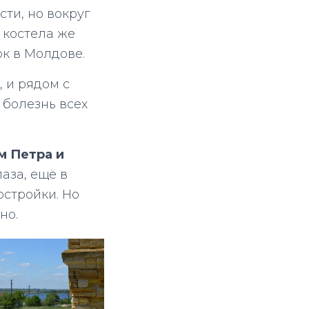
ти, но вокруг
 костела же
к в Молдове.
, и рядом с
о болезнь всех
м Петра и
аза, ещё в
стройки. Но
но.