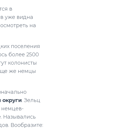
тся в
ив уже видна
посмотреть на
цких поселения
ось более 2500
тут колонисты
бще же немцы
значально
 округи
. Зельц
й немцев-
е. Назывались
дов. Вообразите: