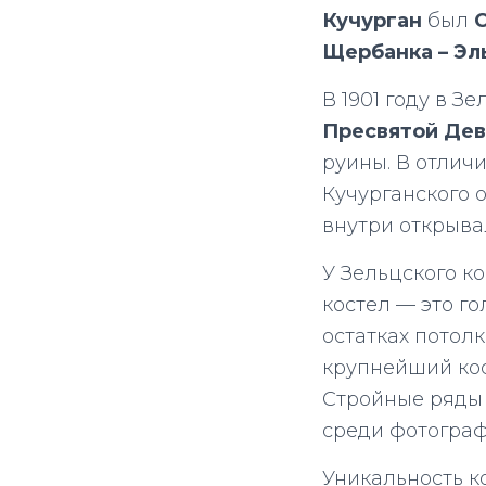
Кучурган
был
С
Щербанка – Эл
В 1901 году в З
Пресвятой Де
руины. В отлич
Кучурганского 
внутри открыва
У Зельцского к
костел — это го
остатках потолк
крупнейший кос
Стройные ряды 
среди фотограф
Уникальность к