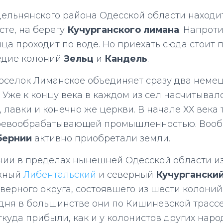
ельнянского района Одесской области находи
те, на берегу
Кучурганского лимана
. Напрот
ица проходит по воде. Но приехать сюда стоит 
едие колоний
Зельц
и
Кандель
.
селок Лиманское объединяет сразу два неме
. Уже к концу века в каждом из сел насчитывал
 лавки и конечно же церкви. В начале ХХ века 
ревообрабатывающей промышленностью. Воо
бернии
активно приобретали земли.
нии в пределах нынешней Одесской области и
южный
Либентальский
и северный
Кучурганский
верного округа, состоявшего из шести колони
одня в большинстве они по Кишиневской трасс
ткуда прибыли, как и у колонистов других наро