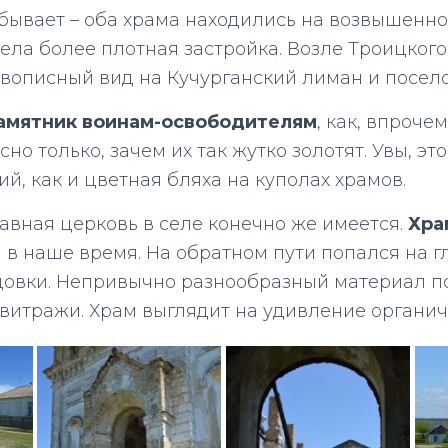
 бывает – оба храма находились на возвышеннос
тела более плотная застройка. Возле Троицкого
вописный вид на Кучурганский лиман и посело
амятник воинам-освободителям
, как, впрочем
сно только, зачем их так жутко золотят. Увы, эт
й, как и цветная бляха на куполах храмов.
лавная церковь в селе конечно же имеется.
Хра
в наше время. На обратном пути попался на гл
овки. Непривычно разнообразный материал по
витражи. Храм выглядит на удивление органич