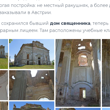
огая постройка: не местный ракушняк, а более
заказывали в Австрии.
м сохранился бывший
дом священника
, теперь
грарным лицеем. Там расположены учебные кл