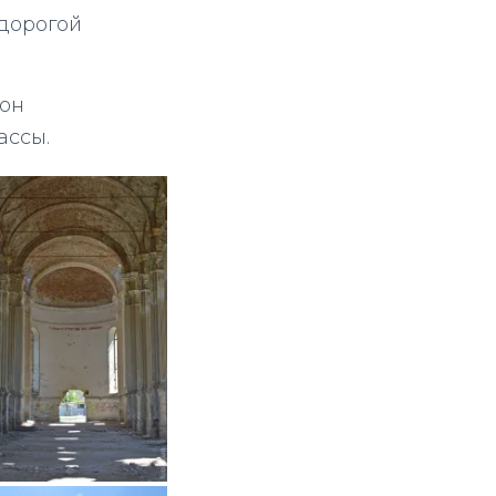
 дорогой
 он
ассы.