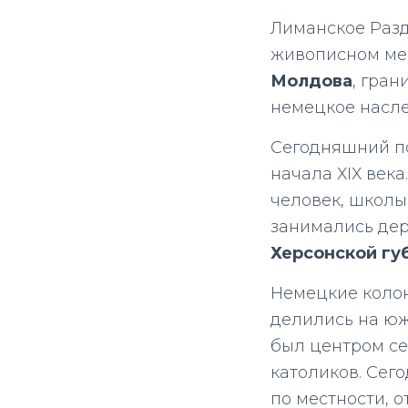
Лиманское Разд
живописном мес
Молдова
, гран
немецкое насл
Сегодняшний по
начала ХІХ века
человек, школы,
занимались де
Херсонской гу
Немецкие коло
делились на 
был центром се
католиков. Сег
по местности, о