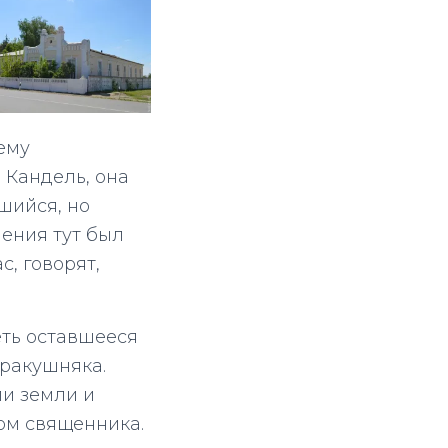
нему
Кандель, она
шийся, но
шения тут был
с, говорят,
еть оставшееся
 ракушняка.
пи земли и
дом священника.