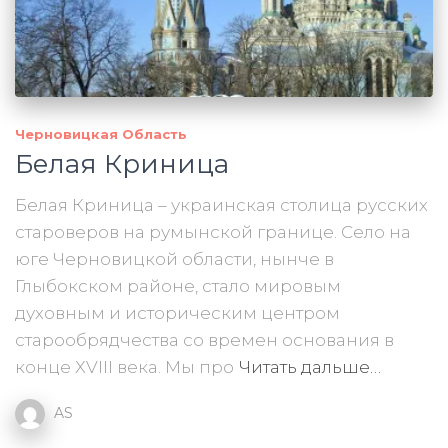
Черновицкая Область
Белая Криница
Белая Криница – украинская столица русских
староверов на румынской границе. Село на
юге Черновицкой области, нынче в
Глыбокском районе, стало мировым
духовным и историческим центром
старообрядчества со времен основания в
конце ХVIII века. Мы про
Читать дальше…
AS