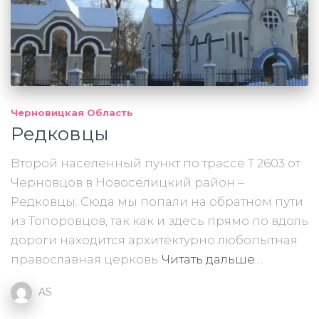
Черновицкая Область
Редковцы
Второй населенный пункт по трассе Т 2603 от
Черновцов в Новоселицкий район –
Редковцы. Сюда мы попали на обратном пути
из Топоровцов, так как и здесь прямо по вдоль
дороги находится архитектурно любопытная
православная церковь
Читать дальше…
AS