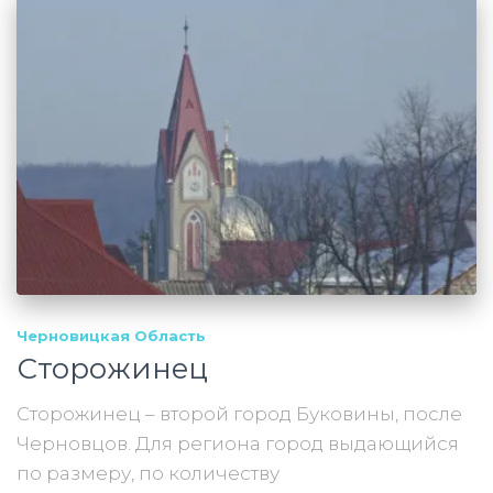
Черновицкая Область
Сторожинец
Сторожинец – второй город Буковины, после
Черновцов. Для региона город выдающийся
по размеру, по количеству