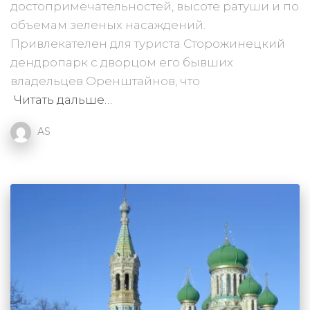
достопримечательностей, высоте ратуши и по
объемам зеленых насаждений.
Привлекателен для туриста Сторожинецкий
дендропарк с дворцом его бывших
владельцев Оренштайнов, что
Читать дальше…
AS