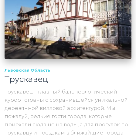
Львовская Область
Трускавец
Трускавец – главный бальнеологический
курорт страны с сохранившейся уникальной
деревянной вилловой архитектурой. Мы,
пожалуй, редкие гости города, которые
приехали сюда не на воды, а для прогулок по
Трускавцу и поездкам в ближайшие города: