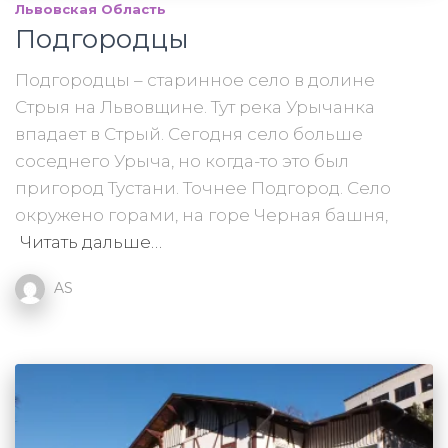
Львовская Область
Подгородцы
Подгородцы – старинное село в долине
Стрыя на Львовщине. Тут река Урычанка
впадает в Стрый. Сегодня село больше
соседнего Урыча, но когда-то это был
пригород Тустани. Точнее Подгород. Село
окружено горами, на горе Черная башня,
Читать дальше…
AS