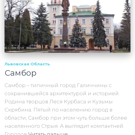
Львовская Область
Самбор
Самбор – типичный город Галиччины с
сохранившейся архитектурой и историей.
Родина творцов Леся Курбаса и Кузьмы
Скрябина. Пятый по населению город в
области, Самбор при этом чуть больше более
населенного Стрыя. А выглядит компактней.
Городов
Читать дальше…