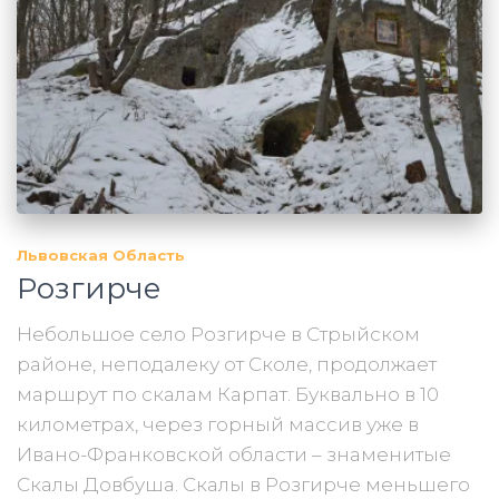
Львовская Область
Розгирче
Небольшое село Розгирче в Стрыйском
районе, неподалеку от Сколе, продолжает
маршрут по скалам Карпат. Буквально в 10
километрах, через горный массив уже в
Ивано-Франковской области – знаменитые
Скалы Довбуша. Скалы в Розгирче меньшего