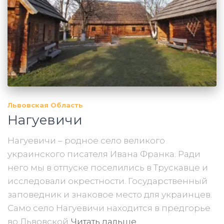
Львовская Область
Нагуевичи
Нагуевичи – родное село великого
украинского писателя Ивана Франка. Ради
него мы в отпуске поселились в Трускавце и
исследовали окрестности. Государственный
заповедник и знаковое место для украинцев.
Само село Нагуевичи находится в предгорье
во Львовской
Читать дальше…