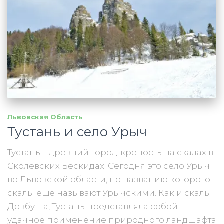
Львовская Область
Тустань и село Урыч
Тустань – древний город-крепость на скалах в
Сколевских Бескидах. Сегодня это село Урыч
во Львовской области, по названию которого
скалы ещё называют Урычскими. Как и скалы
Довбуша, Тустань представляла собой
удачное применение природного ландшафта