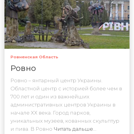
Ровненская Область
Ровно
Ровно – янтарный центр Украины.
Областной центр с историей более чем в
700 лет и один из важнейших
административных центров Украины в
начале ХХ века. Город парков,
уникальных музеев, кованных скульптур
и пива. В Ровно
Читать дальше…