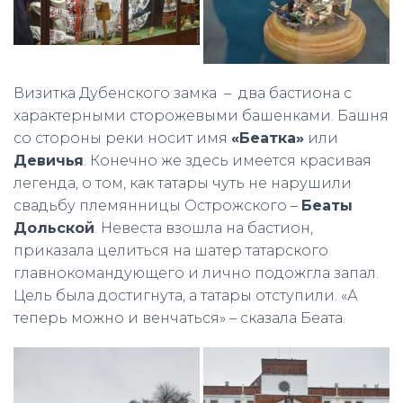
Визитка Дубенского замка – два бастиона с
характерными сторожевыми башенками. Башня
со стороны реки носит имя
«Беатка»
или
Девичья
. Конечно же здесь имеется красивая
легенда, о том, как татары чуть не нарушили
свадьбу племянницы Острожского –
Беаты
Дольской
. Невеста взошла на бастион,
приказала целиться на шатер татарского
главнокомандующего и лично подожгла запал.
Цель была достигнута, а татары отступили. «А
теперь можно и венчаться» – сказала Беата.