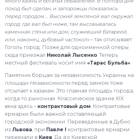
много казны и богатых обывателей. В полтора дня
поход был сделан, и запорожцы показались
перед городом…. Высокий земляной вал окружал
город; где вал был ниже, там высовывалась
каменная стена или дом, служивший батареей,
или, наконец, дубовый частокол»
– так описывает
Гоголь город. Позже для одноименной оперы
сюда приезжал
Николай Лысенко
. Теперь
местный фестиваль носит имя
«Тарас Бульба»
.
Памятник борцам за независимость Украины на
площади Независимости
перед замком тоже
отсылает к казакам. Это главная площадь города,
когда-то рыночная. Классическое здание XIX
века здесь –
контрактовый дом
. Контрактовые
ярмарки были важной составляющей
городской экономики. Переведенные в Дубно
из
Львова
, при
Павле І
контрактовые ярмарки
переехали в
Киев
. Да, до Киевской