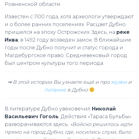
Ровненской области.
Известен с 1100 года, хотя археологи утверждают
и о более ранних поселениях. Расцвет Дубно
пришелся на эпоху Острожских. Здесь, на
реке
Иква
, в 1492 году возведен замок. В ближайшие
годы после Дубно получит и статус города и
Магдебургское право. Средневековый город
был центром культуры того периода.
⇒ В этой истории Вы узнаете ещё и про
музеи
и
питание
в Дубно
В литературе Дубно увековечил
Николай
Васильевич Гоголь
. Действия «Тараса Бульбы»
разворачиваются здесь.
«Войско решилось идти
прямо на город Дубно, где, носились слухи, было