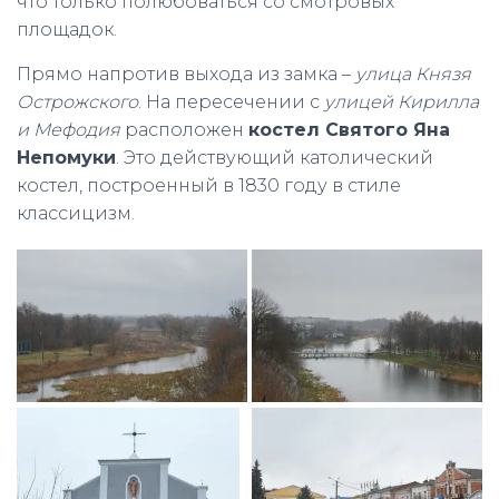
что только полюбоваться со смотровых
площадок.
Прямо напротив выхода из замка –
улица Князя
Острожского
. На пересечении с
улицей Кирилла
и Мефодия
расположен
костел Святого Яна
Непомуки
. Это действующий католический
костел, построенный в 1830 году в стиле
классицизм.