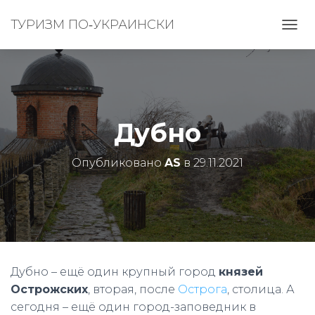
ТУРИЗМ ПО‑УКРАИНСКИ
П
Е
Р
Е
К
Л
Ю
Дубно
Ч
И
Т
Опубликовано
AS
в
29.11.2021
Ь
Н
А
В
И
Г
А
Ц
Дубно – ещё один крупный город
князей
И
Острожских
, вторая, после
Острога
, столица. А
Ю
сегодня – ещё один город-заповедник в