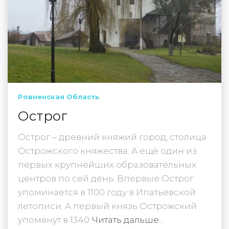
Ровненская Область
Острог
Острог – древний княжий город, столица
Острожского княжества. А ещё один из
первых крупнейших образовательных
центров по сей день. Впервые Острог
упоминается в 1100 году в Ипатьевской
летописи. А первый князь Острожский
упомянут в 1340
Читать дальше…