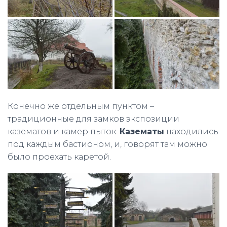
Конечно же отдельным пунктом –
традиционные для замков экспозиции
казематов и камер пыток.
Казематы
находились
под каждым бастионом, и, говорят там можно
было проехать каретой.