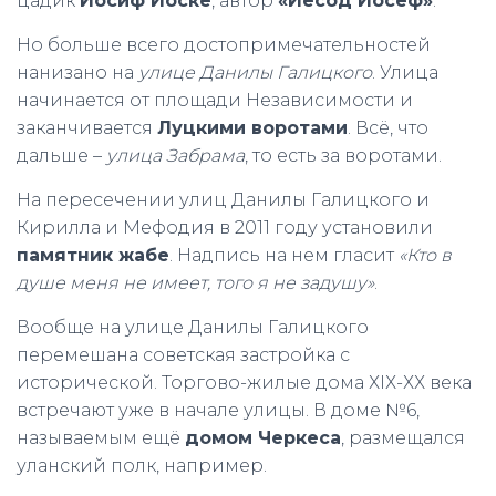
цадик
Иосиф Йоске
, автор
«Иесод Иосеф»
.
Но больше всего достопримечательностей
нанизано на
улице Данилы Галицкого
. Улица
начинается от площади Независимости и
заканчивается
Луцкими воротами
. Всё, что
дальше –
улица Забрама
, то есть за воротами.
На пересечении улиц Данилы Галицкого и
Кирилла и Мефодия в 2011 году установили
памятник жабе
. Надпись на нем гласит
«Кто в
душе меня не имеет, того я не задушу»
.
Вообще на улице Данилы Галицкого
перемешана советская застройка с
исторической. Торгово-жилые дома ХІХ-ХХ века
встречают уже в начале улицы. В доме №6,
называемым ещё
домом Черкеса
, размещался
уланский полк, например.