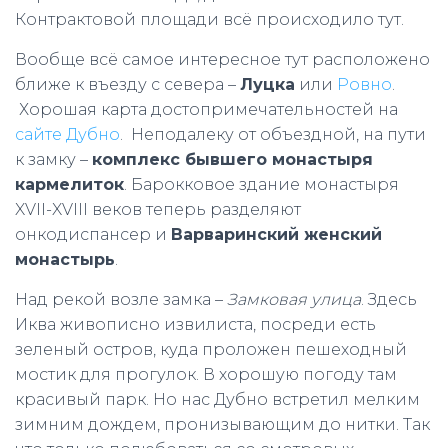
Контрактовой площади всё происходило тут.
Вообще всё самое интересное тут расположено
ближе к въезду с севера –
Луцка
или
Ровно
.
Хорошая карта достопримечательностей на
сайте Дубно
. Неподалеку от объездной, на пути
к замку –
комплекс бывшего монастыря
кармелиток
. Барокковое здание монастыря
XVII-XVIII веков теперь разделяют
онкодиспансер и
Варваринский женский
монастырь
.
Над рекой возле замка –
Замковая улица
. Здесь
Иква живописно извилиста, посреди есть
зеленый остров, куда проложен пешеходный
мостик для прогулок. В хорошую погоду там
красивый парк. Но нас Дубно встретил мелким
зимним дождем, пронизывающим до нитки. Так