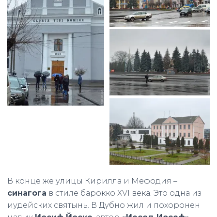
В конце же улицы Кирилла и Мефодия –
синагога
в стиле барокко XVI века. Это одна из
иудейских святынь. В Дубно жил и похоронен