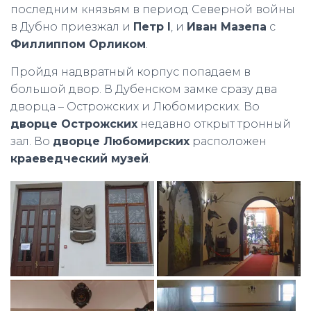
последним князьям в период Северной войны
в Дубно приезжал и
Петр І
, и
Иван Мазепа
с
Филлиппом Орликом
.
Пройдя надвратный корпус попадаем в
большой двор. В Дубенском замке сразу два
дворца – Острожских и Любомирских. Во
дворце Острожских
недавно открыт тронный
зал. Во
дворце Любомирских
расположен
краеведческий музей
.