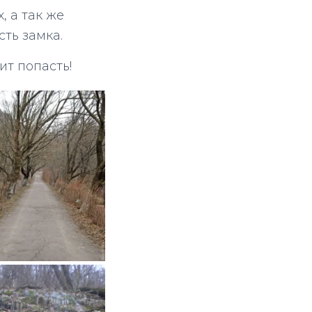
 а так же
ть замка.
ит попасть!