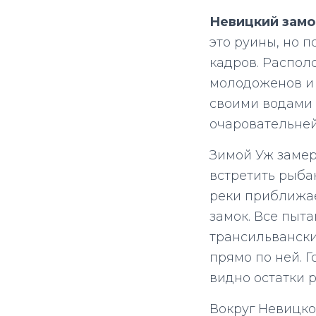
Невицкий замо
это руины, но 
кадров. Распо
молодоженов и 
своими водами 
очаровательней
Зимой Уж замер
встретить рыба
реки приближае
замок. Все пыт
трансильвански
прямо по ней. 
видно остатки 
Вокруг Невицког