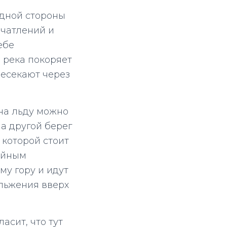
 одной стороны
ечатлений и
ебе
 река покоряет
ресекают через
 на льду можно
а другой берег
 которой стоит
ойным
му гору и идут
ольжения вверх
асит, что тут