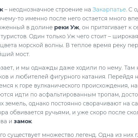
к
– неоднозначное строение на
Закарпатье
. С
почему-то именно после него остается много вп
ложенный в долине
реки Уж
, он притягивает к с
туристов. Один только Уж чего стоит – широкая
цвета морской волны. В теплое время реку пе
ший мост.
зает, и мы однажды даже ходили по нему. Там
ков и любителей фигурного катания. Перейдя н
мся к горе вулканического происхождения, на
аются идти по асфальтированным тропам, дост
х земель, однако постоянно сворачивают на са
Гора обвивается ручьями, и уже скоро после ск
рва и
замок
.
о существует множество легенд. Одна из них гл