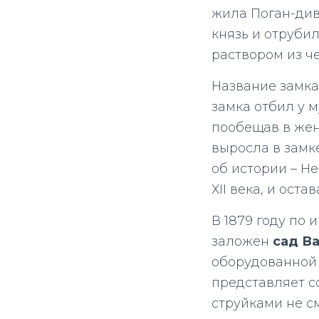
жила Поган-див
князь и отруби
раствором из че
Название замка
замка отбил у м
пообещав в жен
выросла в замке
об истории – Н
ХII века, и ост
В 1879 году по
заложен
сад В
оборудованной 
представляет с
струйками не с