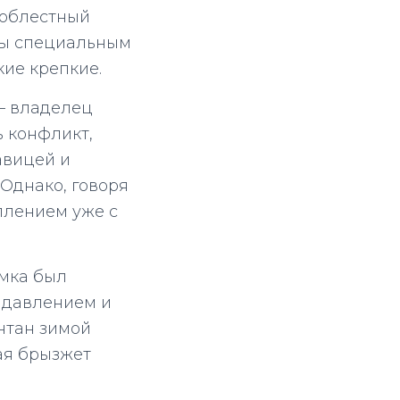
доблестный
ены специальным
кие крепкие.
 – владелец
ь конфликт,
авицей и
 Однако, говоря
плением уже с
амка был
 давлением и
нтан зимой
ая брызжет