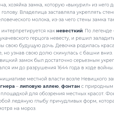
ча, хозяйка замка, которую «выкурил» из него 
л голову. Владелица заставляла укреплять ст
ловеческого молока, из-за чего стены замка та
 интерпретируется как
невесткий
. По легенде
укачевского герцога невесту, и решил заладит
ы свою будущую дочь. Девочка родилась крас
, но узнав свою долю скинулась с башни вниз.
евицкий замок был достаточно серьезным укре
авался им до разрушения 1644 года в ходе войны.
 инициативе местной власти возле Невицкого з
агнера
–
липовую аллею
,
фонтан
с природным
площадкой для обозрения местных красот. Фо
обой ледяную глыбу причудливых форм, котор
мотря на мороз.