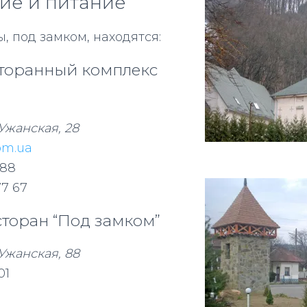
е и питание
, под замком, находятся:
торанный комплекс
 Ужанская, 28
om.ua
988
77 67
сторан “Под замком”
 Ужанская, 88
01