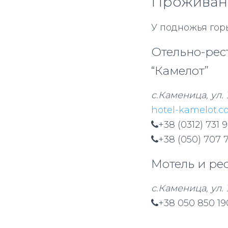
Проживани
У подножья горы
Отельно-рес
“Камелот”
с.Каменица, ул.
hotel-kamelot.c
+38 (0312) 731 
+38 (050) 707 
Мотель и ре
с.Каменица, ул.
+38 050 850 19