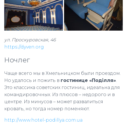
ул. Проскуровская, 46
https://dyven.org
Ночлег
Чаще всего мы в Хмельницком были проездом.
Но удалось и пожить в
гостинице «Поділля»
.
Это классика советских гостиниц, идеальна для
командировочных. Из плюсов – недорого и в
центре. Из минусов – может развалиться
кровать, но тогда номер поменяют.
http://www.hotel-podillya.com.ua