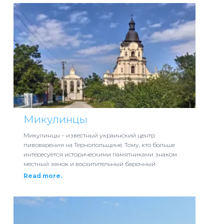
Микулинцы
Микулинцы – известный украинский центр
пивоварения на Тернопольщине. Тому, кто больше
интересуется историческими памятниками знаком
местный замок и восхитительный барочный
Read more.