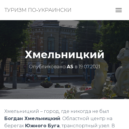
ТУРИЗМ ПО‑УКРАИНСКИ
П
Е
Р
Е
К
Л
Ю
Хмельницкий
Ч
И
Т
Опубликовано
AS
в
19.07.2021
Ь
Н
А
В
И
Г
А
Ц
Хмельницкий – город, где никогда не был
И
Богдан Хмельницкий
. Областной центр на
Ю
берегах
Южного Буга
, транспортный узел. В