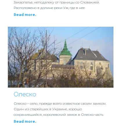
Закарпатье, неподалеку от границы со Словакией.
Расположено в долине реки Уж, где в нее
Read more.
Олеско
Олеско – село, прежде всего известное своим замком.
Один из старейших в Украине, хорошо
сохранившийся, королевский замок в Олеско часть
Read more.