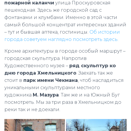
пожарной каланчи
улица Проскуровская
пешеходная. Здесь же городской сад с
фонтанами и клумбами. Именно в этой части
самый большой концентрат интересных зданий
– тут и бывшая аптека, гостиницы.
Об истории
города советуем наглядно посмотреть здесь.
Кроме архитектуры в городе особый маршрут –
городская скульптура. Напротив
Художественного музея –
ряд скульптур ко
дню города Хмельницкого
. Заехать так же
стоит в
парк имени Чекмана
, чтоб насладиться
уникальными скульптурами местного
художника
М. Мазура
. Там же и на Южный Буг
посмотреть. Мы за три раза в Хмельницком до
реки так и не доехали.