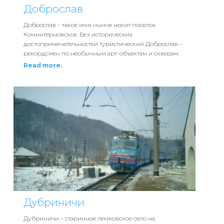
Доброслав
Доброслав – такое имя нынче носит поселок
Коминтерновское. Без исторических
достопримечательностей туристический Доброслав –
рекордсмен по необычным арт-объектам и скверам.
Read more.
Дубриничи
Дубриничи – старинное лемковское село на