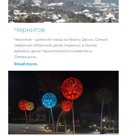
Чернигов
Чернигов – древний город на берегу Десны. Самый
северный областной центр Украины, в былые
времена центр Черниговского княжества и
Северщины.
Read more.