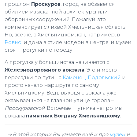
прошлом
Проскуров
, город не обзавелся
обилием изысканной архитектуры или
оборонных сооружений. Пожалуй, это
компенсирует с лихвой Хмельницкая область.
Но, всё же, в Хмельницком, как, например, в
Ровно
, и дома в стиле модерн в центре, и музеи
стоят прогулки по городу.
А прогулка у большинства начинается с
Железнодорожного вокзала
. Это и место
пересадки по пути на
Каменец-Подольский
и
просто начало маршрута по самому
Хмельницкому. Ведь выходя с вокзала уже
оказываешься на главной улице города –
Проскуровской
. Встречает путника напротив
вокзала
памятник Богдану Хмельницкому
.
⇒ В этой истории Вы узнаете ещё и про
музеи
и