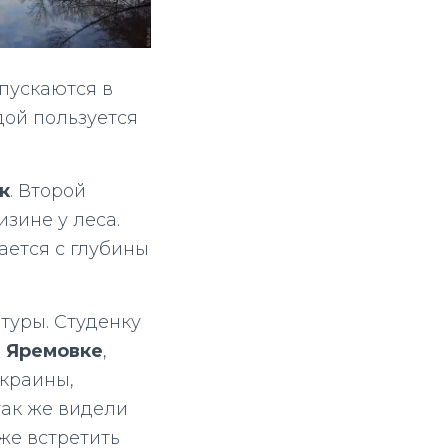
спускаются в
дой пользуется
к
. Второй
изине у леса.
ается с глубины
туры. Студенку
й
Яремовке
,
краины,
 так же видели
 же встретить