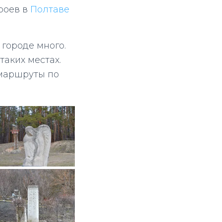
роев в
Полтаве
 городе много.
таких местах.
 маршруты по