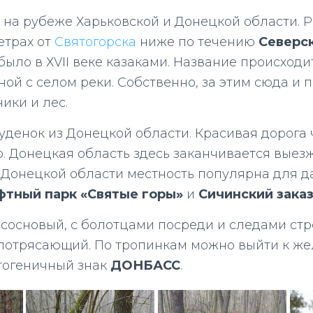
о на рубеже Харьковской и Донецкой области.
етрах от
Святогорска
ниже по течению
Северс
ыло в ХVII веке казаками. Название происходи
ой с селом реки. Собственно, за этим сюда и 
ики и лес.
уденок из Донецкой области. Красивая дорога 
. Донецкая область здесь заканчивается выезж
Донецкой области местность популярна для да
тный парк «Святые горы»
и
Сичинский зака
 сосновый, с болотцами посреди и следами ст
 потрясающий. По тропинкам можно выйти к же
тогеничный знак
ДОНБАСС
.