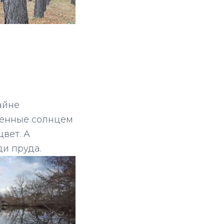
райне
еченные солнцем
вет. А
ди пруда.