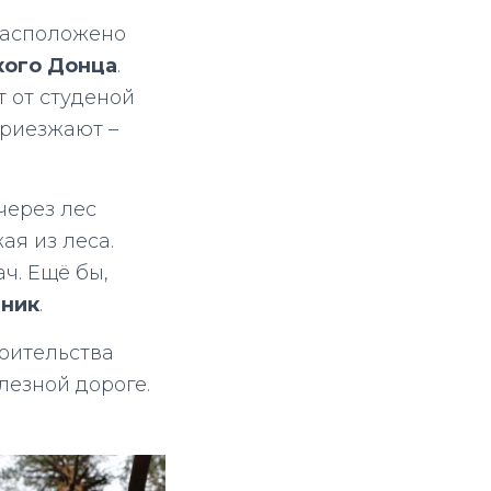
 Расположено
кого Донца
.
т от студеной
приезжают –
через лес
ая из леса.
ч. Ещё бы,
зник
.
роительства
лезной дороге.