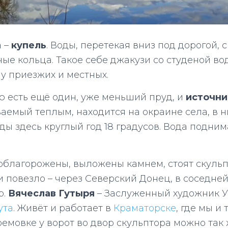
а –
купель
. Воды, перетекая вниз под дорогой, 
ные кольца. Такое себе джакузи со студеной во
у приезжих и местных.
ю есть ещё один, уже меньший пруд, и
источни
аемый теплым, находится на окраине села, в н
ды здесь круглый год 18 градусов. Вода подним
облагорожены, выложены камнем, стоят скульп
и повезло – через Северский Донец, в соседне
р.
Вячеслав Гутыря
– Заслуженный художник У
ута
. Живёт и работает в
Краматорске
, где мы и
ремовке у ворот во двор скульптора можно так