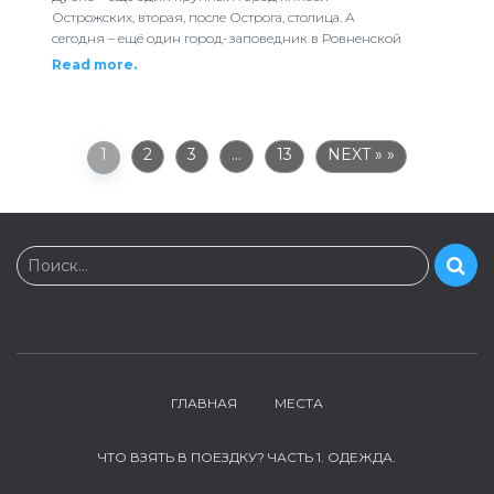
Острожских, вторая, после Острога, столица. А
сегодня – ещё один город-заповедник в Ровненской
Read more.
1
2
3
…
13
NEXT »
Н
Поиск…
а
й
т
и
:
ГЛАВНАЯ
МЕСТА
ЧТО ВЗЯТЬ В ПОЕЗДКУ? ЧАСТЬ 1. ОДЕЖДА.