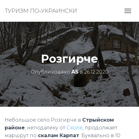
ТУРИЗМ ПО‑УКРАИНСКИ
П
Е
Р
Е
К
Л
Ю
Розгирче
Ч
И
Т
Опубликовано
AS
в
26.12.2020
Ь
Н
А
В
И
Г
А
Ц
Небольшое село Розгирче в
Стрыйском
И
районе
, неподалеку от
Сколе
, продолжает
Ю
маршрут по
скалам Карпат
. Буквально в 10