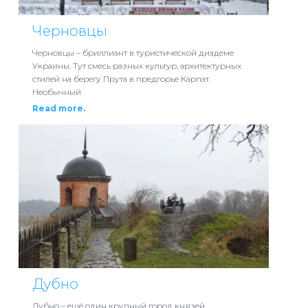
Черновцы
Черновцы – бриллиант в туристической диадеме
Украины. Тут смесь разных культур, архитектурных
стилей на берегу Прута в предгорье Карпат.
Необычный
Read more.
Дубно
Дубно – ещё один крупный город князей