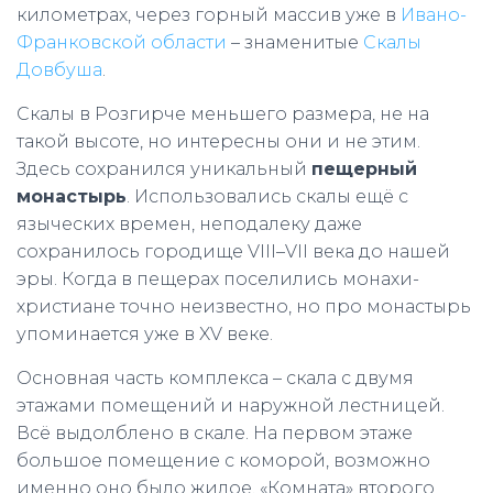
километрах, через горный массив уже в
Ивано-
Франковской области
– знаменитые
Скалы
Довбуша
.
Скалы в Розгирче меньшего размера, не на
такой высоте, но интересны они и не этим.
Здесь сохранился уникальный
пещерный
монастырь
. Использовались скалы ещё с
языческих времен, неподалеку даже
сохранилось городище VIII–VII века до нашей
эры. Когда в пещерах поселились монахи-
христиане точно неизвестно, но про монастырь
упоминается уже в XV веке.
Основная часть комплекса – скала с двумя
этажами помещений и наружной лестницей.
Всё выдолблено в скале. На первом этаже
большое помещение с коморой, возможно
именно оно было жилое. «Комната» второго