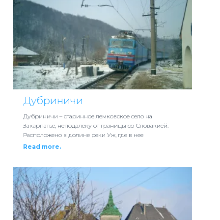
Дубриничи
Дубриничи – старинное лемковское село на
Закарпатье, неподалеку от границы со Словакией.
Расположено в долине реки Уж, где в нее
Read more.