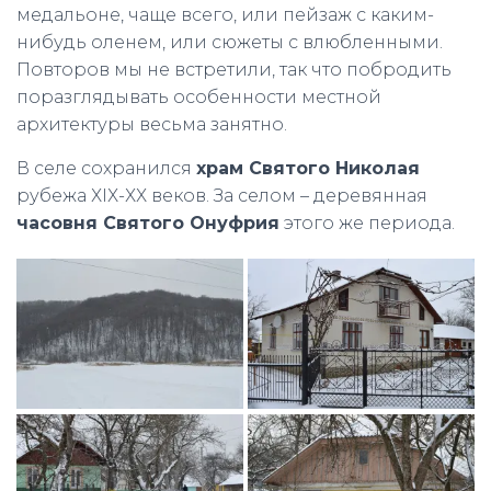
медальоне, чаще всего, или пейзаж с каким-
нибудь оленем, или сюжеты с влюбленными.
Повторов мы не встретили, так что побродить
поразглядывать особенности местной
архитектуры весьма занятно.
В селе сохранился
храм Святого Николая
рубежа ХІХ-ХХ веков. За селом – деревянная
часовня Святого Онуфрия
этого же периода.