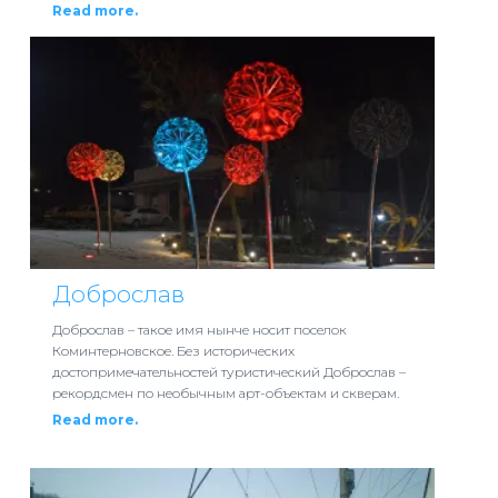
Read more.
Доброслав
Доброслав – такое имя нынче носит поселок
Коминтерновское. Без исторических
достопримечательностей туристический Доброслав –
рекордсмен по необычным арт-объектам и скверам.
Read more.