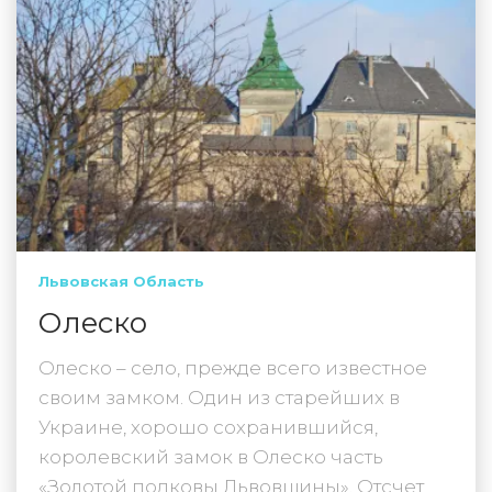
Львовская Область
Олеско
Олеско – село, прежде всего известное
своим замком. Один из старейших в
Украине, хорошо сохранившийся,
королевский замок в Олеско часть
«Золотой подковы Львовщины». Отсчет