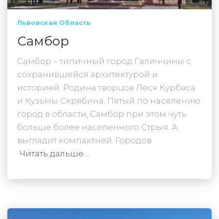
Львовская Область
Самбор
Самбор – типичный город Галиччины с
сохранившейся архитектурой и
историей. Родина творцов Леся Курбаса
и Кузьмы Скрябина. Пятый по населению
город в области, Самбор при этом чуть
больше более населенного Стрыя. А
выглядит компактней. Городов
Читать дальше…