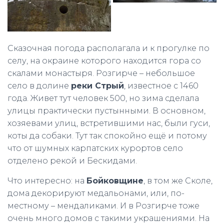
Сказочная погода располагала и к прогулке по
селу, на окраине которого находится гора со
скалами монастыря. Розгирче – небольшое
село в долине
реки Стрый
, известное с 1460
года. Живет тут человек 500, но зима сделала
улицы практически пустынными. В основном,
хозяевами улиц, встретившими нас, были гуси,
коты да собаки. Тут так спокойно ещё и потому
что от шумных карпатских курортов село
отделено рекой и Бескидами.
Что интересно: на
Бойковщине
, в том же Сколе,
дома декорируют медальонами, или, по-
местному – мендаликами. И в Розгирче тоже
очень много домов с такими украшениями. На