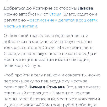
Добраться до Розгирче со стороны
Львова
можно автобусами от
Стрыя
. Благо, ходят они
регулярно –
расписанием делятся в соц.сетях
местные жители
.
От большой трассы село отделяет река, и
добраться на машине или автобусе можно
только со стороны Стрыя. Мы же обитали в
Сколе, и делать такую петлю не хотелось. Да и
местные к цивилизации имеют ещё один,
пешеходный путь.
Чтоб пройти к селу пешком и сократить, нужно
пересечь реку по пешеходному мосту за
остановкой
Нижняя Стынава
. Это, надо сказать,
отдельный аттракцион. Нам он пощекотал
нервы. Мост безопасный, местные с колясками
и детьми ходят. 400 метров трубопробовода