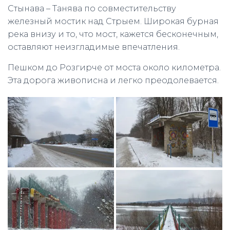
Стынава – Танява по совместительству
железный мостик над Стрыем. Широкая бурная
река внизу и то, что мост, кажется бесконечным,
оставляют неизгладимые впечатления.
Пешком до Розгирче от моста около километра.
Эта дорога живописна и легко преодолевается.