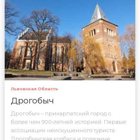
Львовская Область
Дрогобыч
Дрогобыч – прикарпатский город с
более чем 900-летней историей. Первые
ассоциации неискушенного туриста:
Дрогобычская колбаса и полезные