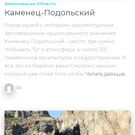
Хмельницкая Область
Каменец-Подольский
Город-музей с историко-архитектурным
заповедником национального значения
Каменец-Подольский – место, где нужно
побывать. Тут и атмосфера, и около 150
памятников архитектуры и градостроения. И
всё это на берегах реки Смотрич, каньон
которой уже стоит того, чтобы
Читать дальше…
AS