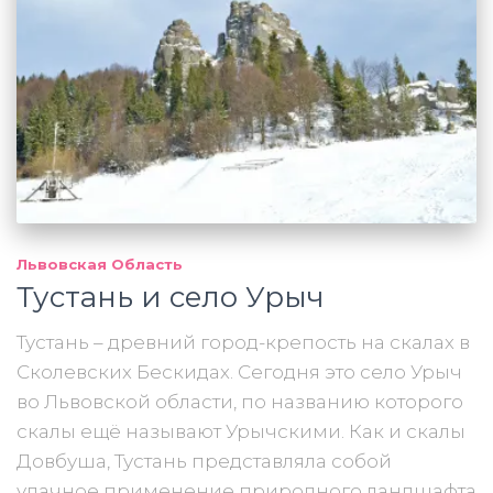
Львовская Область
Тустань и село Урыч
Тустань – древний город-крепость на скалах в
Сколевских Бескидах. Сегодня это село Урыч
во Львовской области, по названию которого
скалы ещё называют Урычскими. Как и скалы
Довбуша, Тустань представляла собой
удачное применение природного ландшафта