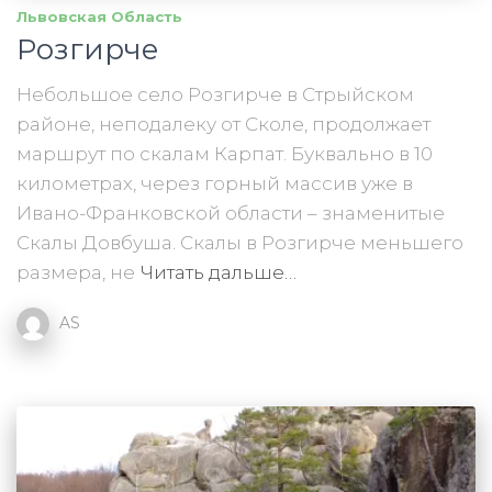
Львовская Область
Розгирче
Небольшое село Розгирче в Стрыйском
районе, неподалеку от Сколе, продолжает
маршрут по скалам Карпат. Буквально в 10
километрах, через горный массив уже в
Ивано-Франковской области – знаменитые
Скалы Довбуша. Скалы в Розгирче меньшего
размера, не
Читать дальше…
AS