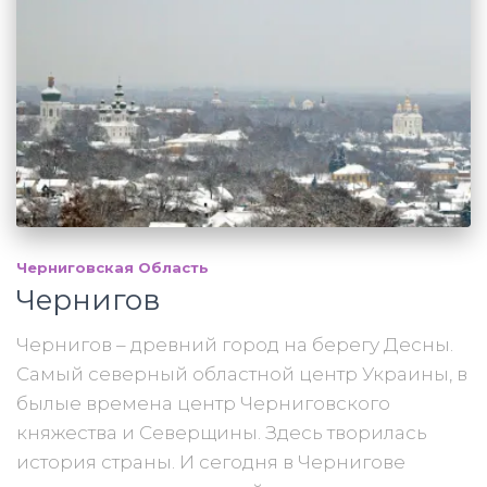
Черниговская Область
Чернигов
Чернигов – древний город на берегу Десны.
Самый северный областной центр Украины, в
былые времена центр Черниговского
княжества и Северщины. Здесь творилась
история страны. И сегодня в Чернигове