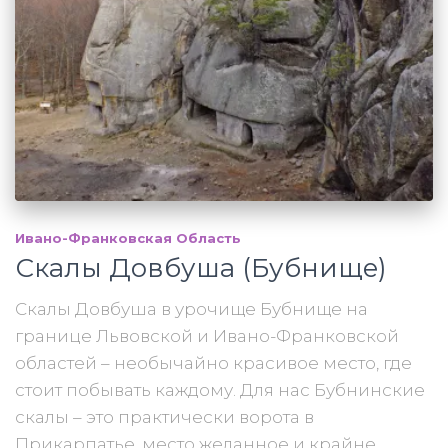
Ивано-Франковская Область
Скалы Довбуша (Бубнище)
Скалы Довбуша в урочище Бубнище на
границе Львовской и Ивано-Франковской
областей – необычайно красивое место, где
стоит побывать каждому. Для нас Бубнинские
скалы – это практически ворота в
Прикарпатье, место желанное и крайне