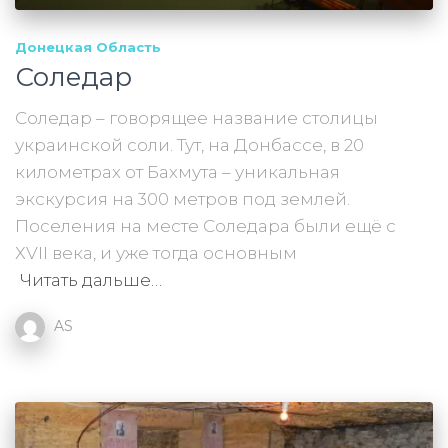
Донецкая Область
Соледар
Соледар – говорящее название столицы
украинской соли. Тут, на Донбассе, в 20
километрах от Бахмута – уникальная
экскурсия на 300 метров под землей.
Поселения на месте Соледара были ещё с
ХVІІ века, и уже тогда основным
Читать дальше…
AS