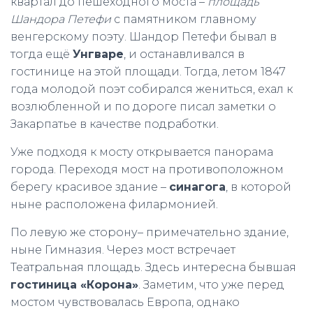
квартал до пешеходного моста –
площадь
Шандора Петефи
с памятником главному
венгерскому поэту. Шандор Петефи бывал в
тогда ещё
Унгваре
, и останавливался в
гостинице на этой площади. Тогда, летом 1847
года молодой поэт собирался жениться, ехал к
возлюбленной и по дороге писал заметки о
Закарпатье в качестве подработки.
Уже подходя к мосту открывается панорама
города. Переходя мост на противоположном
берегу красивое здание –
синагога
, в которой
ныне расположена филармонией.
По левую же сторону– примечательно здание,
ныне Гимназия. Через мост встречает
Театральная площадь. Здесь интересна бывшая
гостиница «Корона»
. Заметим, что уже перед
мостом чувствовалась Европа, однако