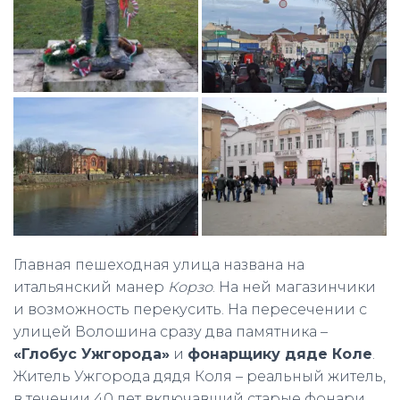
Главная пешеходная улица названа на
итальянский манер
Корзо
. На ней магазинчики
и возможность перекусить. На пересечении с
улицей Волошина сразу два памятника –
«Глобус Ужгорода»
и
фонарщику дяде Коле
.
Житель Ужгорода дядя Коля – реальный житель,
в течении 40 лет включавший старые фонари