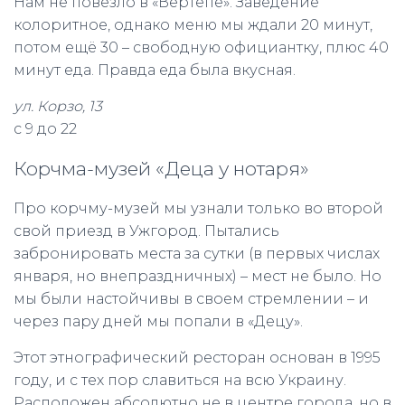
Нам не повезло в «Вертепе». Заведение
колоритное, однако меню мы ждали 20 минут,
потом ещё 30 – свободную официантку, плюс 40
минут еда. Правда еда была вкусная.
ул. Корзо, 13
с 9 до 22
Корчма-музей «Деца у нотаря»
Про корчму-музей мы узнали только во второй
свой приезд в Ужгород. Пытались
забронировать места за сутки (в первых числах
января, но внепраздничных) – мест не было. Но
мы были настойчивы в своем стремлении – и
через пару дней мы попали в «Децу».
Этот этнографический ресторан основан в 1995
году, и с тех пор славиться на всю Украину.
Расположен абсолютно не в центре города, но в