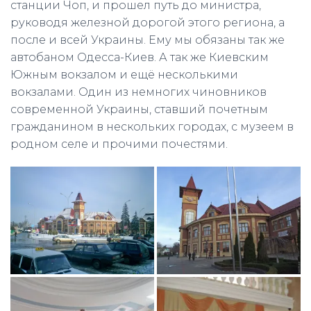
станции Чоп, и прошел путь до министра,
руководя железной дорогой этого региона, а
после и всей Украины. Ему мы обязаны так же
автобаном Одесса-Киев. А так же Киевским
Южным вокзалом и ещё несколькими
вокзалами. Один из немногих чиновников
современной Украины, ставший почетным
гражданином в нескольких городах, с музеем в
родном селе и прочими почестями.