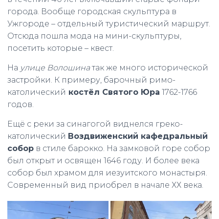
города. Вообще городская скульптура в
Ужгороде – отдельный туристический маршрут.
Отсюда пошла мода на мини-скульптуры,
посетить которые – квест.
На
улице Волошина
так же много исторической
застройки. К примеру, барочный римо-
католический
костёл Святого Юра
1762-1766
годов.
Ещё с реки за синагогой виднелся греко-
католический
Воздвиженский кафедральный
собор
в стиле барокко. На замковой горе собор
был открыт и освящен 1646 году. И более века
собор был храмом для иезуитского монастыря.
Современный вид приобрел в начале ХХ века.