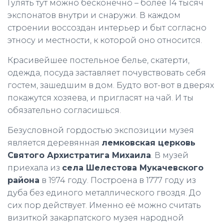
Гулять тут можно бесконечно – более 14 тысяч
экспонатов внутри и снаружи. В каждом
строении воссоздан интерьер и быт согласно
этносу и местности, к которой оно относится.
Красивейшее постельное белье, скатерти,
одежда, посуда заставляет почувствовать себя
гостем, зашедшим в дом. Будто вот-вот в дверях
покажутся хозяева, и пригласят на чай. И ты
обязательно согласишься.
Безусловной гордостью экспозиции музея
является деревянная
лемковская церковь
Святого Архистратига Михаила
. В музей
приехала из
села Шелестова Мукачевского
района
в 1974 году. Построена в 1777 году из
дуба без единого металлического гвоздя. До
сих пор действует. Именно её можно считать
визиткой закарпатского музея народной