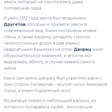
замок, который не смогла взять даже
половецкая орда.
А уже с 1312 года замок был владением
Другетов
, которые и привели замок в
современный вид. Были построены новые
стены, а также дворец-цитадель строгих
прямоугольных форм, в два этажа с
квадратными башнями на углах.
Дворец
имел
оборонительное значение, и вполне мог
выдержать облогу, в случае захвата самого
замка.
Как и сам замок, дворец был укреплен рвом с
трёх сторон (четвертая – крутой склон Замковой
горы), и имел подъемный мост.
Во дворце имеется небольшой дворик, из
которого попадаем в музей. Экспозиция