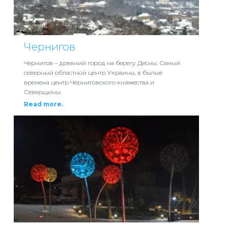
Чернигов
Чернигов – древний город на берегу Десны. Самый
северный областной центр Украины, в былые
времена центр Черниговского княжества и
Северщины.
Read more.