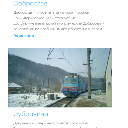
Доброслав
Доброслав – такое имя нынче носит поселок
Коминтерновское. Без исторических
достопримечательностей туристический Доброслав –
рекордсмен по необычным арт-объектам и скверам.
Read more.
Дубриничи
Дубриничи – старинное лемковское село на