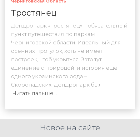
Черниговская Область
Тростянец
Дендропарк «Тростянец» – обязательный
пункт путешествия по паркам
Черниговской области. Идеальный для
осенних прогулок, хоть не имеет
построек, чтоб укрыться. Зато тут
единение с природой, и история ещё
одного украинского рода –
Скоропадских. Дендропарк был
Читать дальше…
Новое на сайте