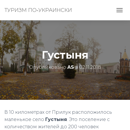
ТУРИЗМ ПО‑УКРАИНСКИ
П
Е
Р
Е
К
Л
Ю
Густыня
Ч
И
Т
Опубликовано
AS
в
02.11.2018
Ь
Н
А
В
И
Г
А
Ц
В 10 километрах от Прилук расположилось
И
маленькое село
Густыня
. Это поселение с
Ю
количеством жителей до 200 человек