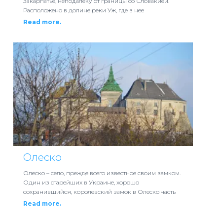
Закарпатье, неподалеку от границы со Словакией.
Расположено в долине реки Уж, где в нее
Read more.
Олеско
Олеско – село, прежде всего известное своим замком.
Один из старейших в Украине, хорошо
сохранившийся, королевский замок в Олеско часть
Read more.