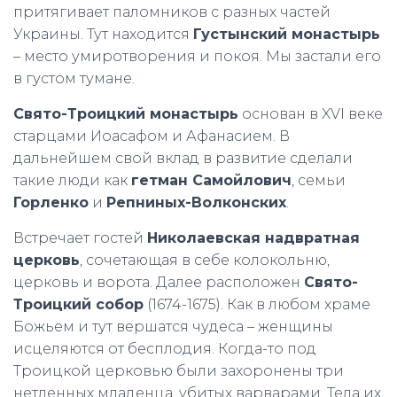
притягивает паломников с разных частей
Украины. Тут находится
Густынский монастырь
– место умиротворения и покоя. Мы застали его
в густом тумане.
Свято-Троицкий монастырь
основан в XVI веке
старцами Иоасафом и Афанасием. В
дальнейшем свой вклад в развитие сделали
такие люди как
гетман Самойлович
, семьи
Горленко
и
Репниных-Волконских
.
Встречает гостей
Николаевская надвратная
церковь
, сочетающая в себе колокольню,
церковь и ворота. Далее расположен
Свято-
Троицкий собор
(1674-1675). Как в любом храме
Божьем и тут вершатся чудеса – женщины
исцеляются от бесплодия. Когда-то под
Троицкой церковью были захоронены три
нетленных младенца, убитых варварами. Тела их