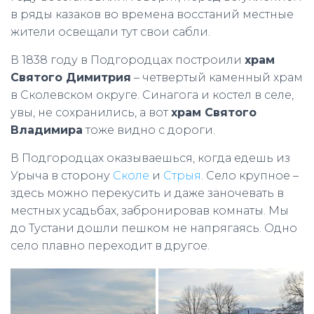
в ряды казаков во времена восстаний местные
жители освещали тут свои сабли.
В 1838 году в Подгородцах построили
храм
Святого Димитрия
– четвертый каменный храм
в Сколевском округе. Синагога и костел в селе,
увы, не сохранились, а вот
храм Святого
Владимира
тоже видно с дороги.
В Подгородцах оказываешься, когда едешь из
Урыча в сторону
Сколе
и
Стрыя
. Село крупное –
здесь можно перекусить и даже заночевать в
местных усадьбах, забронировав комнаты. Мы
до Тустани дошли пешком не напрягаясь. Одно
село плавно переходит в другое.