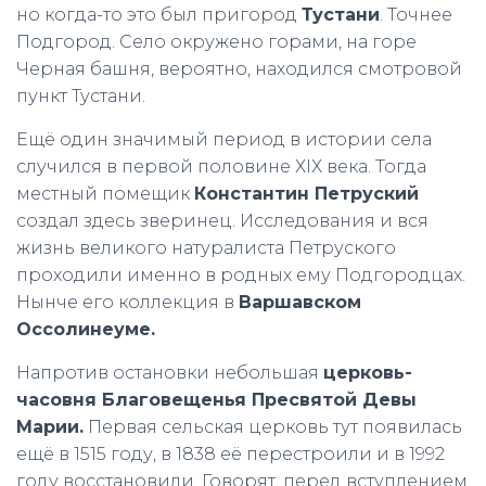
но когда-то это был пригород
Тустани
. Точнее
Подгород. Село окружено горами, на горе
Черная башня, вероятно, находился смотровой
пункт Тустани.
Ещё один значимый период в истории села
случился в первой половине ХІХ века. Тогда
местный помещик
Константин Петруский
создал здесь зверинец. Исследования и вся
жизнь великого натуралиста Петруского
проходили именно в родных ему Подгородцах.
Нынче его коллекция в
Варшавском
Оссолинеуме.
Напротив остановки небольшая
церковь-
часовня Благовещенья Пресвятой Девы
Марии.
Первая сельская церковь тут появилась
ещё в 1515 году, в 1838 её перестроили и в 1992
году восстановили. Говорят, перед вступлением