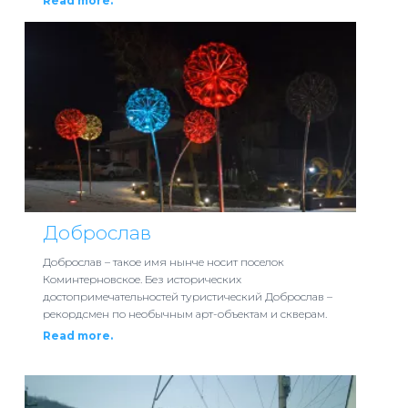
Read more.
Доброслав
Доброслав – такое имя нынче носит поселок
Коминтерновское. Без исторических
достопримечательностей туристический Доброслав –
рекордсмен по необычным арт-объектам и скверам.
Read more.