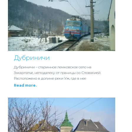
Дубриничи
Дубриничи – старинное лемковское село на
Закарпатье, неподалеку от границы со Словакией.
Расположено в долине реки Уж, где в нее
Read more.