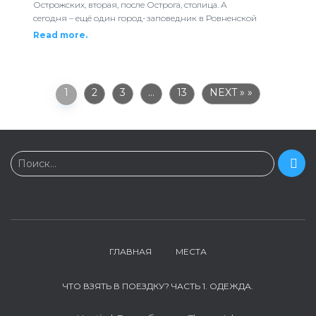
Острожских, вторая, после Острога, столица. А
сегодня – ещё один город-заповедник в Ровненской
Read more.
1
2
3
…
13
NEXT »
Н
Поиск…
а
й
т
и
:
ГЛАВНАЯ
МЕСТА
ЧТО ВЗЯТЬ В ПОЕЗДКУ? ЧАСТЬ 1. ОДЕЖДА.