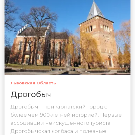
Львовская Область
Дрогобыч
Дрогобыч – прикарпатский город с
более чем 900-летней историей. Первые
ассоциации неискушенного туриста:
Дрогобычская колбаса и полезные