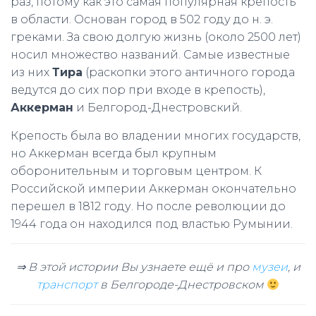
раз, потому как это самая популярная крепость
в области. Основан город в 502 году до н. э.
греками. За свою долгую жизнь (около 2500 лет)
носил множество названий. Самые известные
из них
Тира
(раскопки этого античного города
ведутся до сих пор при входе в крепость),
Аккерман
и Белгород-Днестровский.
Крепость была во владении многих государств,
но Аккерман всегда был крупным
оборонительным и торговым центром. К
Российской империи Аккерман окончательно
перешел в 1812 году. Но после революции до
1944 года он находился под властью Румынии.
⇒ В этой истории Вы узнаете ещё и про
музеи
, и
транспорт
в Белгороде-Днестровском