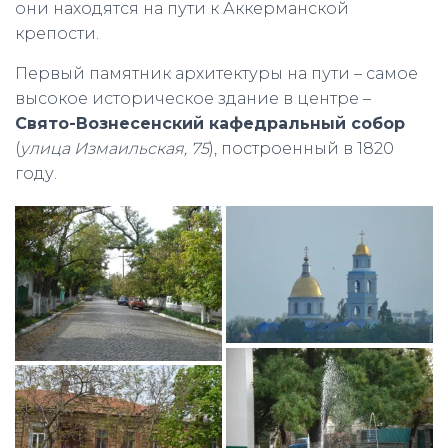
они находятся на пути к Аккерманской
крепости.
Первый памятник архитектуры на пути – самое
высокое историческое здание в центре –
Свято-Вознесенский кафедральный собор
(
улица Измаильская, 75
), построенный в 1820
году.