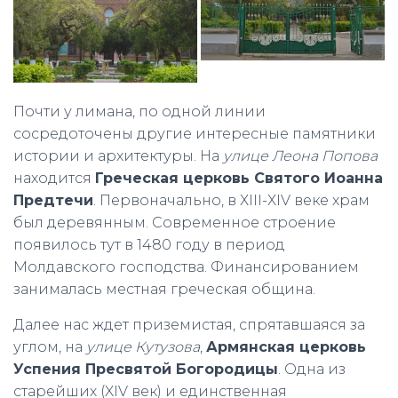
Почти у лимана, по одной линии
сосредоточены другие интересные памятники
истории и архитектуры. На
улице Леона Попова
находится
Греческая церковь Святого Иоанна
Предтечи
. Первоначально, в ХІІІ-ХІV веке храм
был деревянным. Современное строение
появилось тут в 1480 году в период
Молдавского господства. Финансированием
занималась местная греческая община.
Далее нас ждет приземистая, спрятавшаяся за
углом, на
улице Кутузова
,
Армянская церковь
Успения Пресвятой Богородицы
. Одна из
старейших (XIV век) и единственная