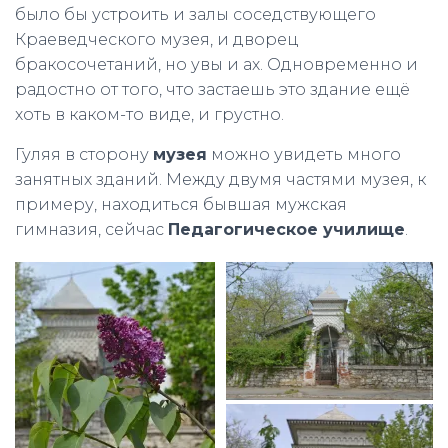
было бы устроить и залы соседствующего
Краеведческого музея, и дворец
бракосочетаний, но увы и ах. Одновременно и
радостно от того, что застаешь это здание ещё
хоть в каком-то виде, и грустно.
Гуляя в сторону
музея
можно увидеть много
занятных зданий. Между двумя частями музея, к
примеру, находиться бывшая мужская
гимназия, сейчас
Педагогическое училище
.