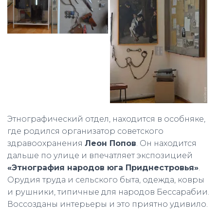
Этнографический отдел, находится в особняке,
где родился организатор советского
здравоохранения
Леон Попов
. Он находится
дальше по улице и впечатляет экспозицией
«Этнография народов юга Приднестровья»
.
Орудия труда и сельского быта, одежда, ковры
и рушники, типичные для народов Бессарабии.
Воссозданы интерьеры и это приятно удивило.