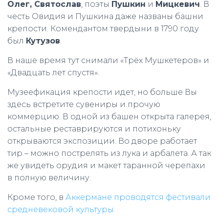
Олег, Святослав
, поэты
Пушкин
и
Мицкевич
. В
честь Овидия и Пушкина даже названы башни
крепости. Комендантом твердыни в 1790 году
был
Кутузов
.
В наше время тут снимали «Трёх Мушкетеров» и
«Двадцать лет спустя».
Музеефикация крепости идет, но больше Вы
здесь встретите сувениры и прочую
коммерцию. В одной из башен открыта галерея,
остальные реставрируются и потихоньку
открываются экспозиции. Во дворе работает
тир – можно пострелять из лука и арбалета. А так
же увидеть орудия и макет таранной черепахи
в полную величину.
Кроме того, в
Аккермане проводятся фестивали
средневековой культуры.