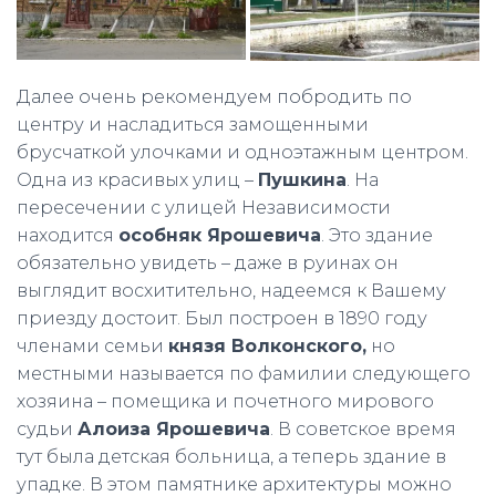
Далее очень рекомендуем побродить по
центру и насладиться замощенными
брусчаткой улочками и одноэтажным центром.
Одна из красивых улиц –
Пушкина
. На
пересечении с улицей Независимости
находится
особняк Ярошевича
. Это здание
обязательно увидеть – даже в руинах он
выглядит восхитительно, надеемся к Вашему
приезду достоит. Был построен в 1890 году
членами семьи
князя Волконского,
но
местными называется по фамилии следующего
хозяина – помещика и почетного мирового
судьи
Алоиза Ярошевича
. В советское время
тут была детская больница, а теперь здание в
упадке. В этом памятнике архитектуры можно