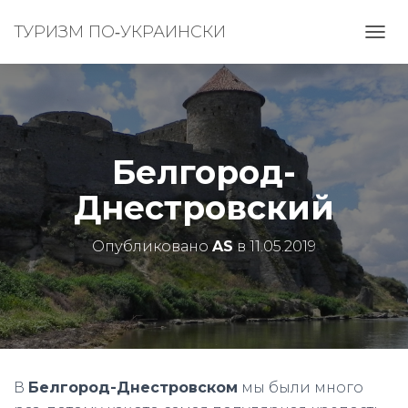
ТУРИЗМ ПО‑УКРАИНСКИ
П
Е
Р
Е
К
Л
Ю
Белгород-
Ч
И
Днестровский
Т
Ь
Н
Опубликовано
AS
в
11.05.2019
А
В
И
Г
А
Ц
И
Ю
В
Белгород-Днестровском
мы были много