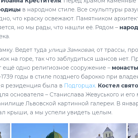
и Иоанна Крестителя
. Перед храмом каменные
родицы
в народном стиле. Все скульптуры раз
идно, что краску освежают. Памятником архитек
ется, но мы рады, что нашли её. Рядом –
народ
ека.
амку. Ведет туда
улица Замковая
, от трассы, п
мок на горе, так что заблудиться шансов нет. 
т ещё одно религиозное сооружение –
монасты
7-1739 годы в стиле позднего барокко при влад
ная резиденция была в
Подгорцах
.
Костел свят
ля основателя – Станислава Жевуського и его м
анилище Львовской картинной галереи. В январ
л крыши, а мы успели увидеть целым.