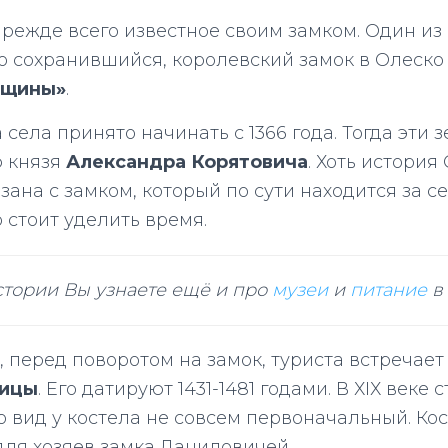
 прежде всего известное своим замком. Один из
о сохранившийся, королевский замок в Олеско
вщины»
.
 села принято начинать с 1366 года. Тогда эти 
ю князя
Александра Корятовича
. Хоть история
ана с замком, который по сути находится за с
 стоит уделить время.
стории Вы узнаете ещё и про
музеи
и
питание
в
, перед поворотом на замок, туриста встречае
оицы
. Его датируют 1431-1481 годами. В ХІХ веке 
то вид у костела не совсем первоначальный. Ко
ля хозяев замка Даниловичей.