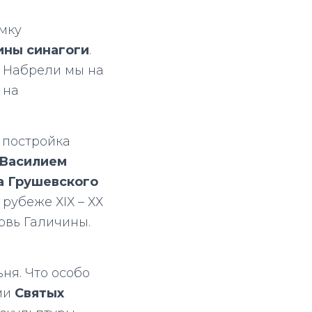
мку
ины синагоги
.
. Набрели мы на
 на
я постройка
Василием
а Грушевского
рубеже ХІХ – ХХ
овь Галичины.
ня. Что особо
ми
Святых