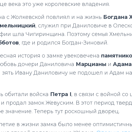
нце века это уже королевские владения.
а с Жолкевской повлиял и на жизнь
Богдана 
Хмельницкий
, служил при Даниловиче в Олеско
офии шла Чигиринщина. Поэтому семья Хмельн
бботов
, где и родился Богдан-Зиновий.
есная история о замке увековечена
памятник
любовь дочери Даниловича
Марцианы
и
Адама
зять Ивану Даниловичу не подошел и Адам н
есь обитали войска
Петра
І
, в связи с войной со
 и продал замок Жевуским. В этот период твер
е значение. Теперь тут роскошный дворец.
етие в жизни замка было менее оптимистичны