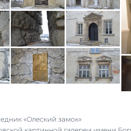
едник «Олеский замок»
вской картинной галереи имени Бо