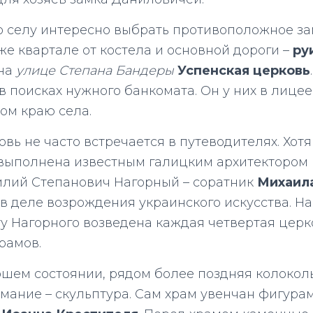
о селу интересно выбрать противоположное за
же квартале от костела и основной дороги –
ру
 на
улице Степана Бандеры
Успенская церковь
 в поисках нужного банкомата. Он у них в лицее
ом краю села.
вь не часто встречается в путеводителях. Хот
, выполнена известным галицким архитектором
силий Степанович Нагорный – соратник
Михаил
в деле возрождения украинского искусства. На 
ту Нагорного возведена каждая четвертая церк
рамов.
ошем состоянии, рядом более поздняя колоколь
мание – скульптура. Сам храм увенчан фигура