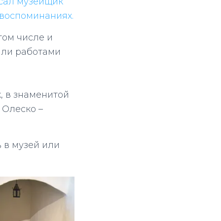
сал музейщик
 воспоминаниях.
 том числе и
сили работами
, в знаменитой
Олеско –
 в музей или