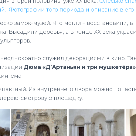
ция второй половины уже ХХ века.
Олесько спа
й. Фотографии того периода и описание в его
леско замок-музей. Что могли – восстановили, в
ка. Высадили деревья, а в конце ХХ века укра
ульпторов.
 неоднократно служил декорациями в кино. Так
низации
Дюма «Д’Артаньян и три мушкетёра»
ингема.
мпактный. Из внутреннего двора можно попасть
алерею-смотровую площадку.