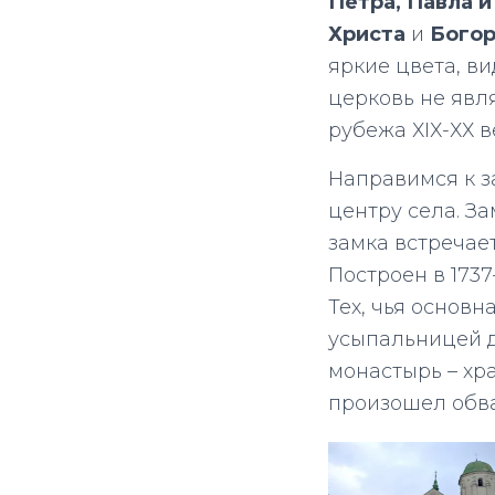
Петра, Павла 
Христа
и
Бого
яркие цвета, в
церковь не явля
рубежа ХІХ-ХХ в
Направимся к з
центру села. За
замка встречае
Построен в 173
Тех, чья основ
усыпальницей д
монастырь – хр
произошел обва