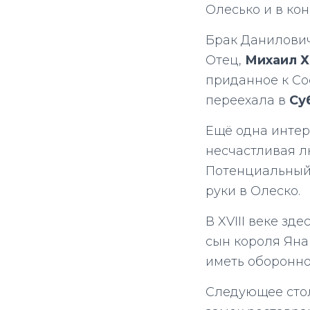
Олесько и в ко
Брак Данилович
Отец,
Михаил 
приданное к С
переехала в
Су
Ещё одна интер
несчастливая 
Потенциальный 
руки в Олеско.
В
XVIII веке зд
с
ын короля Яна
иметь оборонно
Следующее стол