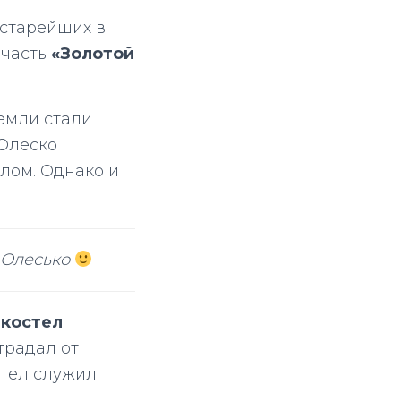
 старейших в
 часть
«Золотой
земли стали
 Олеско
елом. Однако и
 Олесько
т
костел
страдал от
стел служил