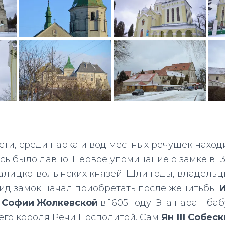
ти, среди парка и вод местных речушек находи
ь было давно. Первое упоминание о замке в 132
галицко-волынских князей. Шли годы, владель
ид замок начал приобретать после женитьбы
И
а
Софии Жолкевской
в 1605 году. Эта пара – ба
го короля Речи Посполитой. Сам
Ян ІІІ Собес