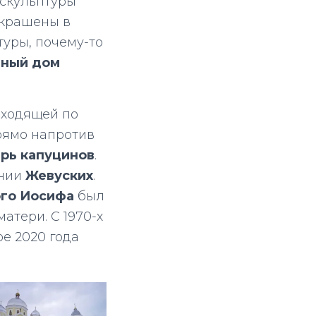
 скульптуры
украшены в
туры, почему-то
ный дом
роходящей по
Прямо напротив
рь капуцинов
.
ении
Жевуских
.
ого Иосифа
был
атери. С 1970-х
е 2020 года