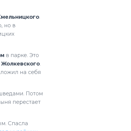
Хмельницкого
.
, но в
ицких
ом
в парке. Это
 Жолкевского
.
аложил на себя
 шведами. Потом
дыня перестает
м. Спасла