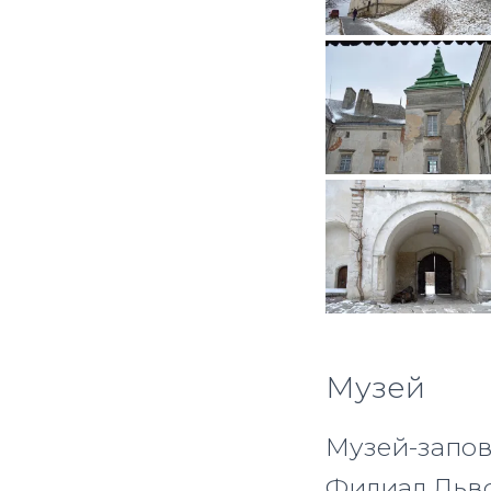
Музей
Музей-запов
Филиал Льво