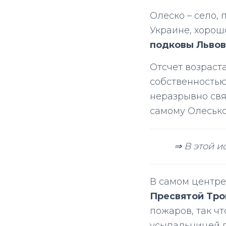
Олеско – село,
Украине, хорош
подковы Льво
Отсчет возраста
собственность
неразрывно связ
самому Олесько
⇒ В этой и
В самом центре
Пресвятой Тр
пожаров, так ч
усыпальницей д