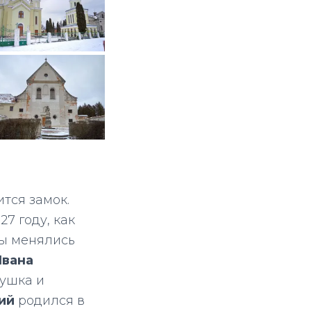
тся замок.
7 году, как
цы менялись
вана
бушка и
кий
родился в