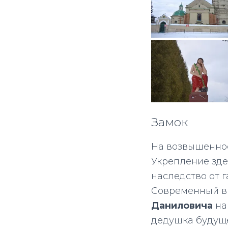
Замок
На возвышеннос
Укрепление здес
наследство от 
Современный в
Даниловича
н
дедушка будуще