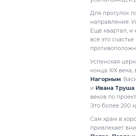
Для прогулок п
направление. У
Ещё квартал, и
всё это счастье
противоположн
Успенская церко
конца ХІХ века
Нагорным
. Ва
и
Ивана Труша
веков по проек
Это более 200 х
Сам храм в хор
привлекает вни