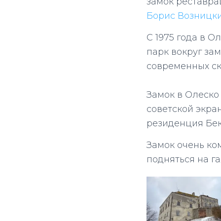
замок реставра
Борис Возницки
С 1975 года в О
парк вокруг зам
современных ск
Замок в Олеско
советской экра
резиденция Бек
Замок очень ко
подняться на г