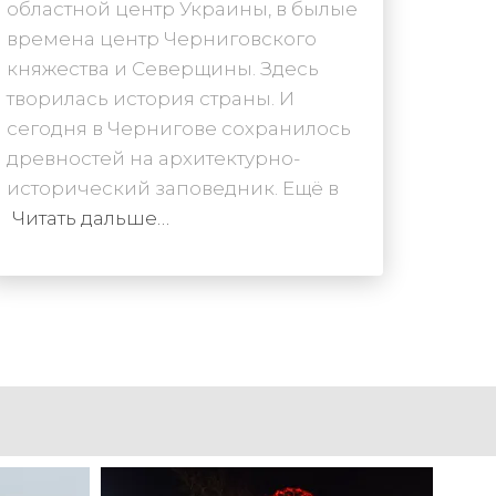
областной центр Украины, в былые
времена центр Черниговского
княжества и Северщины. Здесь
творилась история страны. И
сегодня в Чернигове сохранилось
древностей на архитектурно-
исторический заповедник. Ещё в
Читать дальше…