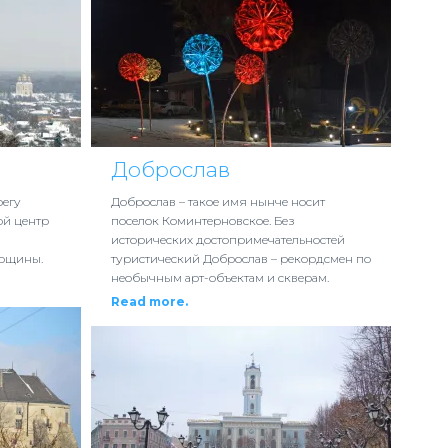
Доброслав
регу
Доброслав – такое имя нынче носит
ой центр
поселок Коминтерновское. Без
исторических достопримечательностей
ерщины.
туристический Доброслав – рекордсмен по
необычным арт-объектам и скверам.
Read more.