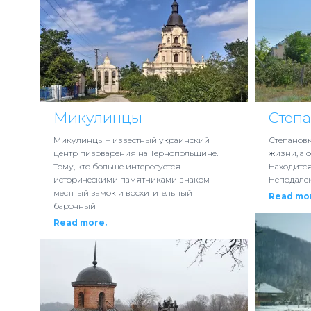
Микулинцы
Степ
Микулинцы – известный украинский
Степановк
центр пивоварения на Тернопольщине.
жизни, а 
Тому, кто больше интересуется
Находится
историческими памятниками знаком
Неподалек
местный замок и восхитительный
Read mo
барочный
Read more.