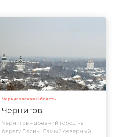
Черниговская Область
Чернигов
Чернигов – древний город на
берегу Десны. Самый северный