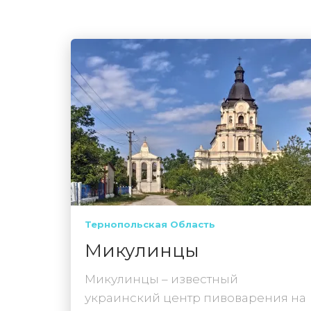
Тернопольская Область
Микулинцы
Микулинцы – известный
украинский центр пивоварения на