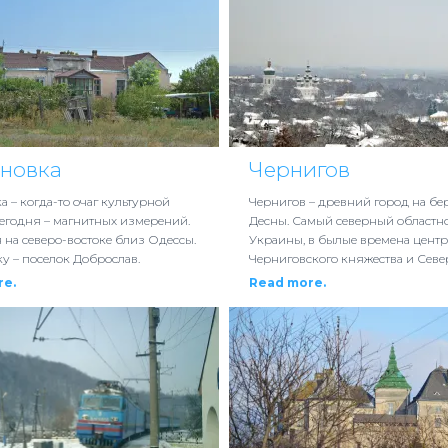
ановка
Чернигов
а – когда-то очаг культурной
Чернигов – древний город на бе
сегодня – магнитных измерений.
Десны. Самый северный областн
 на северо-востоке близ Одессы.
Украины, в былые времена центр
у – поселок Доброслав.
Черниговского княжества и Сев
re.
Read more.