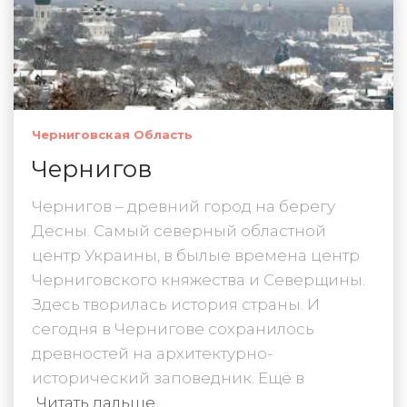
Черниговская Область
Чернигов
Чернигов – древний город на берегу
Десны. Самый северный областной
центр Украины, в былые времена центр
Черниговского княжества и Северщины.
Здесь творилась история страны. И
сегодня в Чернигове сохранилось
древностей на архитектурно-
исторический заповедник. Ещё в
Читать дальше…