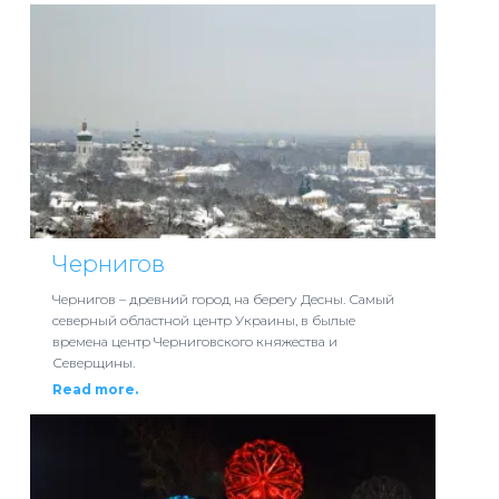
Чернигов
Чернигов – древний город на берегу Десны. Самый
северный областной центр Украины, в былые
времена центр Черниговского княжества и
Северщины.
Read more.