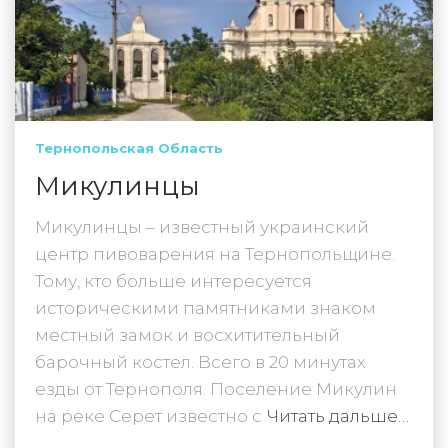
Тернопольская Область
Микулинцы
Микулинцы – известный украинский
центр пивоварения на Тернопольщине.
Тому, кто больше интересуется
историческими памятниками знаком
местный замок и восхитительный
барочный костел. Всего в 20 минутах
езды от Тернополя. Поселение Микулин
на реке Серет известно с
Читать дальше…