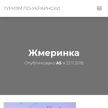
ТУРИЗМ ПО‑УКРАИНСКИ
П
Е
Р
Е
К
Л
Ю
Ч
И
Жмеринка
Т
Ь
Опубликовано
AS
в
22.11.2018
Н
А
В
И
Г
А
Ц
И
Ю