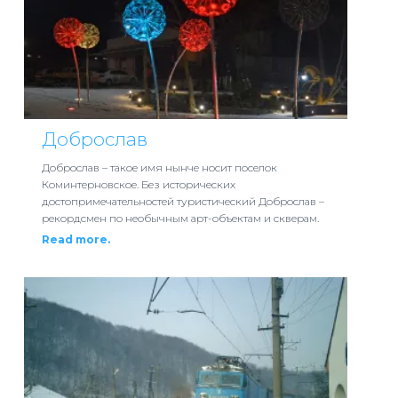
Доброслав
Доброслав – такое имя нынче носит поселок
Коминтерновское. Без исторических
достопримечательностей туристический Доброслав –
рекордсмен по необычным арт-объектам и скверам.
Read more.