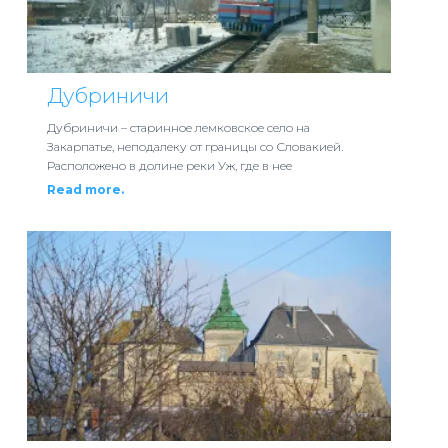
Дубриничи
Дубриничи – старинное лемковское село на
Закарпатье, неподалеку от границы со Словакией.
Расположено в долине реки Уж, где в нее
Read more.