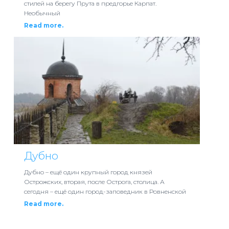
стилей на берегу Прута в предгорье Карпат.
Необычный
Read more.
Дубно
Дубно – ещё один крупный город князей
Острожских, вторая, после Острога, столица. А
сегодня – ещё один город-заповедник в Ровненской
Read more.