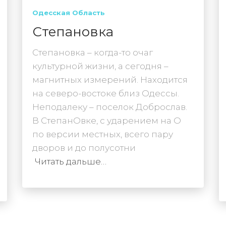
Одесская Область
Степановка
Степановка – когда-то очаг
культурной жизни, а сегодня –
магнитных измерений. Находится
на северо-востоке близ Одессы.
Неподалеку – поселок Доброслав.
В СтепанОвке, с ударением на О
по версии местных, всего пару
дворов и до полусотни
Читать дальше…