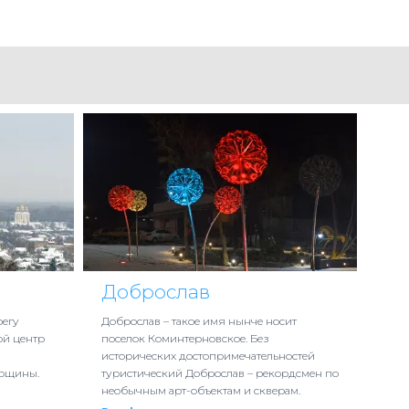
Доброслав
регу
Доброслав – такое имя нынче носит
ой центр
поселок Коминтерновское. Без
исторических достопримечательностей
ерщины.
туристический Доброслав – рекордсмен по
необычным арт-объектам и скверам.