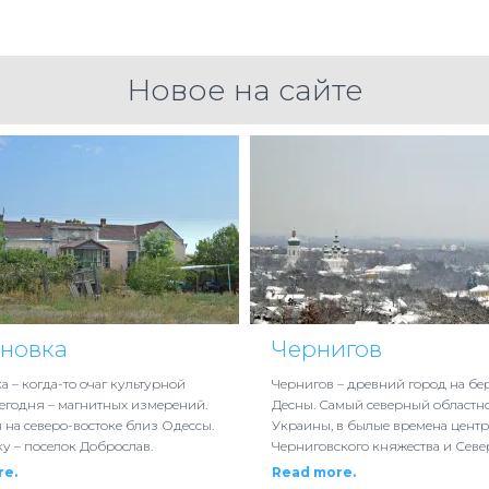
Новое на сайте
ановка
Чернигов
а – когда-то очаг культурной
Чернигов – древний город на бе
сегодня – магнитных измерений.
Десны. Самый северный областн
 на северо-востоке близ Одессы.
Украины, в былые времена центр
у – поселок Доброслав.
Черниговского княжества и Сев
re.
Read more.