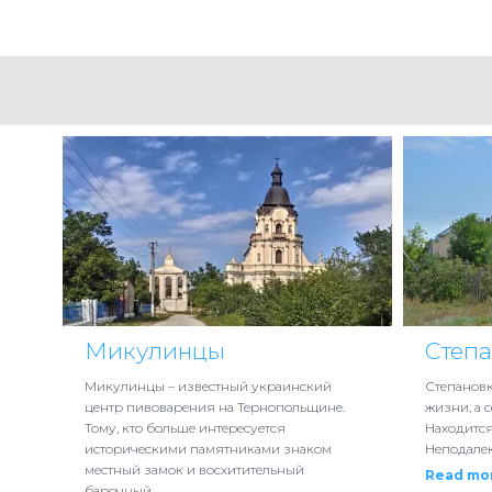
Микулинцы
Степ
Микулинцы – известный украинский
Степановк
центр пивоварения на Тернопольщине.
жизни, а 
Тому, кто больше интересуется
Находится
историческими памятниками знаком
Неподалек
местный замок и восхитительный
Read mo
барочный