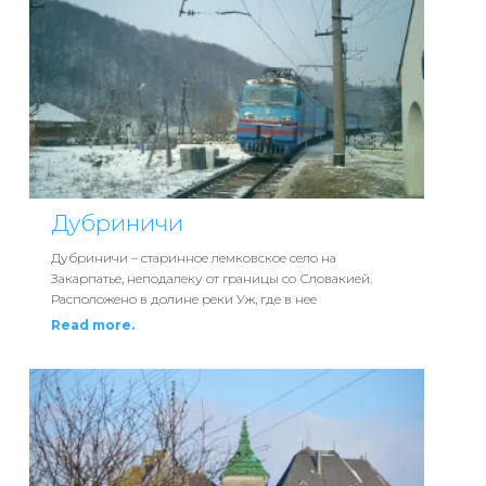
Дубриничи
Дубриничи – старинное лемковское село на
Закарпатье, неподалеку от границы со Словакией.
Расположено в долине реки Уж, где в нее
Read more.