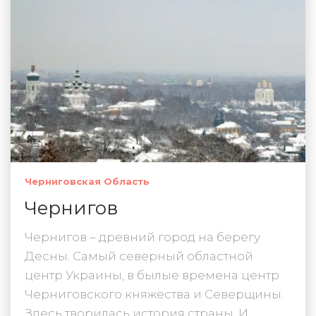
Черниговская Область
Чернигов
Чернигов – древний город на берегу
Десны. Самый северный областной
центр Украины, в былые времена центр
Черниговского княжества и Северщины.
Здесь творилась история страны. И