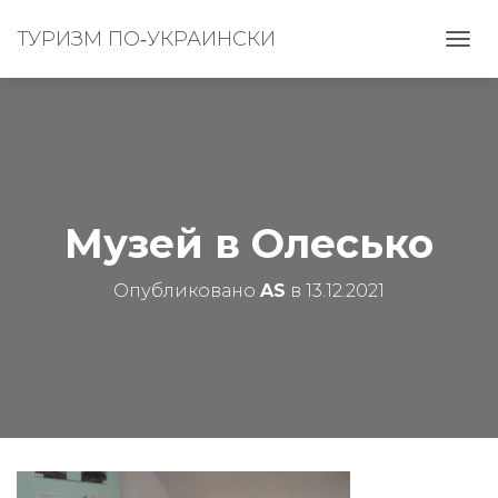
ТУРИЗМ ПО‑УКРАИНСКИ
П
Е
Р
Е
К
Л
Ю
Ч
И
Музей в Олесько
Т
Ь
Опубликовано
AS
в
13.12.2021
Н
А
В
И
Г
А
Ц
И
Ю