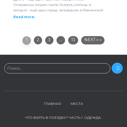
Острожских, вторая, после Острога, столица. А
сегодня – ещё один город-заповедник в Ровненской
Read more.
1
2
3
…
13
NEXT »
Н
Поиск…
а
й
т
и
:
ГЛАВНАЯ
МЕСТА
ЧТО ВЗЯТЬ В ПОЕЗДКУ? ЧАСТЬ 1. ОДЕЖДА.