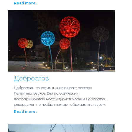
Read more.
Доброслав
Доброслав – такое имя нынче носит поселок
Коминтерновское. Без исторических
достопримечательностей туристический Доброслав –
рекордсмен по необычным арт-объектам и скверам.
Read more.