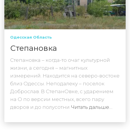
Одесская Область
Степановка
Степановка – когда-то очаг культурной
жизни, а сегодня – магнитных
измерений. Находится на северо-востоке
близ Одессы. Неподалеку – поселок
Доброслав. В СтепанОвке, с ударением
на О по версии местных, всего пару
дворов и до полусотни
Читать дальше…