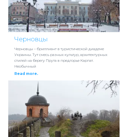
Черновцы
Черновцы – бриллиант в туристической диадеме
Украины. Тут смесь разных культур, архитектурных
стилей на берегу Прута в предгорье Карпат.
Необычный
Read more.