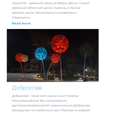
Чернигов – древний город на берегу Десны. Самый
северный областной центр Украины, в былые
времена центр Черниговского княжества и
Северщины.
Read more.
Доброслав
Доброслав – такое имя нынче носит поселок
Коминтерновское. Без исторических
достопримечательностей туристический Доброслав –
рекордсмен по необычным арт-объектам и скверам.