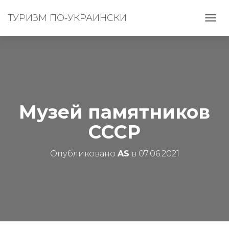
ТУРИЗМ ПО‑УКРАИНСКИ
П
Е
Р
Е
К
Л
Ю
Ч
И
Музей памятников
Т
Ь
СССР
Н
А
В
Опубликовано
AS
в
07.06.2021
И
Г
А
Ц
И
Ю