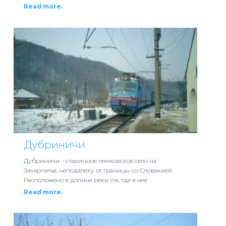
Read more.
Дубриничи
Дубриничи – старинное лемковское село на
Закарпатье, неподалеку от границы со Словакией.
Расположено в долине реки Уж, где в нее
Read more.