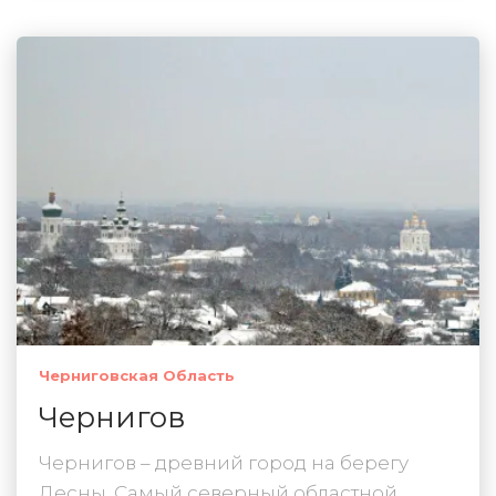
Черниговская Область
Чернигов
Чернигов – древний город на берегу
Десны. Самый северный областной