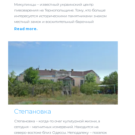
Микулинцы – известный украинский центр
пивоварения на Тернопольщине. Тому, кто больше
интересуется историческими памятниками знаком
местный замок и восхитительный барочный
Read more.
Степановка
Степановка – когда-то очаг культурной жизни, а
сегодня – магнитных измерений. Находится на
северо-востоке близ Одессы. Неподалеку – поселок