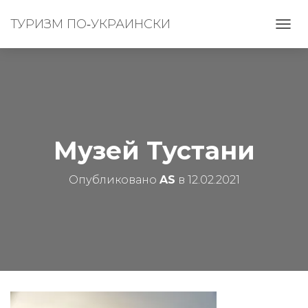
ТУРИЗМ ПО‑УКРАИНСКИ
П
Е
Р
Е
К
Л
Ю
Ч
И
Музей Тустани
Т
Ь
Опубликовано
AS
в
12.02.2021
Н
А
В
И
Г
А
Ц
И
Ю