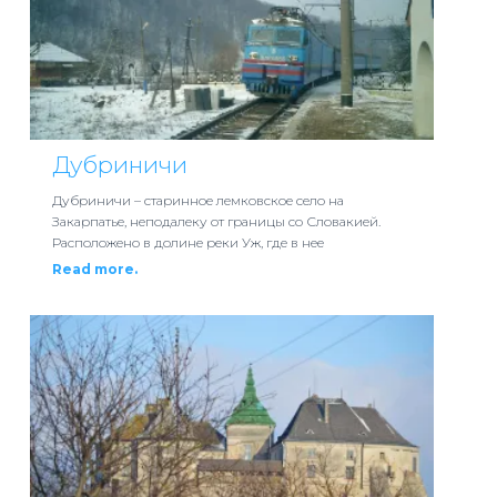
Дубриничи
Дубриничи – старинное лемковское село на
Закарпатье, неподалеку от границы со Словакией.
Расположено в долине реки Уж, где в нее
Read more.