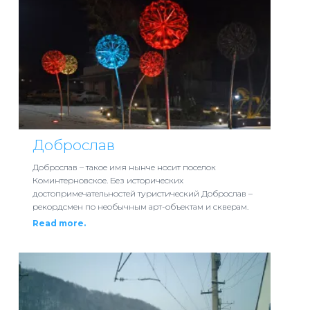
Доброслав
Доброслав – такое имя нынче носит поселок
Коминтерновское. Без исторических
достопримечательностей туристический Доброслав –
рекордсмен по необычным арт-объектам и скверам.
Read more.