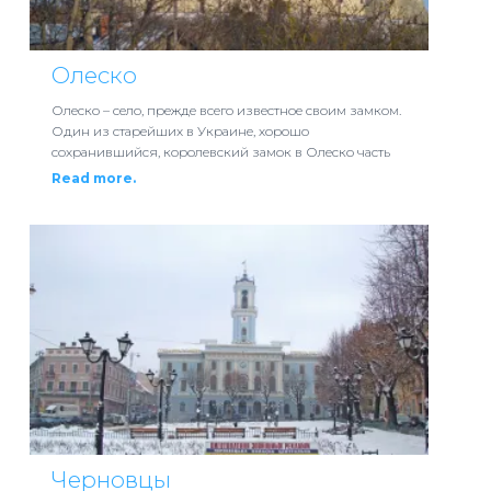
Олеско
Олеско – село, прежде всего известное своим замком.
Один из старейших в Украине, хорошо
сохранившийся, королевский замок в Олеско часть
Read more.
Черновцы