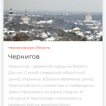
Черниговская Область
Чернигов
Чернигов – древний город на берегу
Десны. Самый северный областной
центр Украины, в былые времена центр
Черниговского княжества и Северщины.
Здесь творилась история страны. И
сегодня в Чернигове сохранилось
древностей на архитектурно-