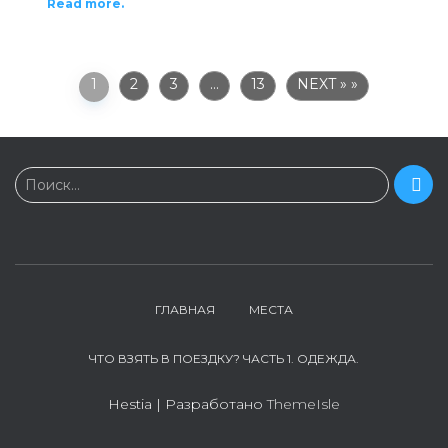
Read more.
1
2
3
…
13
NEXT »
Н
Поиск…
а
й
т
и
:
ГЛАВНАЯ
МЕСТА
ЧТО ВЗЯТЬ В ПОЕЗДКУ? ЧАСТЬ 1. ОДЕЖДА.
Hestia | Разработано
ThemeIsle