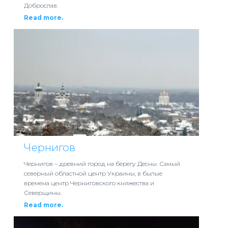
Доброслав.
Read more.
Чернигов
Чернигов – древний город на берегу Десны. Самый
северный областной центр Украины, в былые
времена центр Черниговского княжества и
Северщины.
Read more.