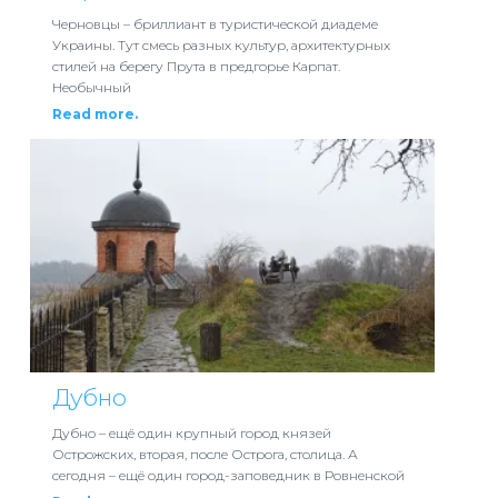
Черновцы – бриллиант в туристической диадеме
Украины. Тут смесь разных культур, архитектурных
стилей на берегу Прута в предгорье Карпат.
Необычный
Read more.
Дубно
Дубно – ещё один крупный город князей
Острожских, вторая, после Острога, столица. А
сегодня – ещё один город-заповедник в Ровненской