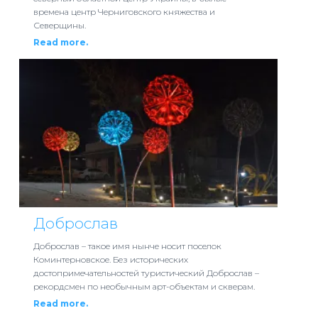
времена центр Черниговского княжества и
Северщины.
Read more.
Доброслав
Доброслав – такое имя нынче носит поселок
Коминтерновское. Без исторических
достопримечательностей туристический Доброслав –
рекордсмен по необычным арт-объектам и скверам.
Read more.