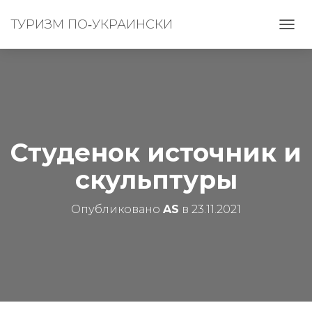
ТУРИЗМ ПО‑УКРАИНСКИ
П
Е
Р
Е
К
Л
Ю
Ч
И
Студенок источник и
Т
Ь
скульптуры
Н
А
В
Опубликовано
AS
в
23.11.2021
И
Г
А
Ц
И
Ю