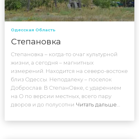
Одесская Область
Степановка
Степановка – когда-то очаг культурной
жизни, а сегодня – магнитных
измерений. Находится на северо-востоке
близ Одессы. Неподалеку – поселок
Доброслав. В СтепанОвке, с ударением
на О по версии местных, всего пару
дворов и до полусотни
Читать дальше…