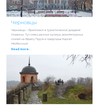
Черновцы
Черновцы – бриллиант в туристической диадеме
Украины. Тут смесь разных культур, архитектурных
стилей на берегу Прута в предгорье Карпат.
Необычный
Read more.