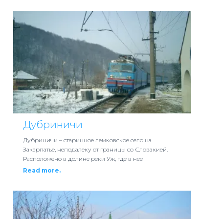
Дубриничи
Дубриничи – старинное лемковское село на
Закарпатье, неподалеку от границы со Словакией.
Расположено в долине реки Уж, где в нее
Read more.