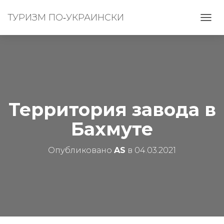
ТУРИЗМ ПО‑УКРАИНСКИ
П
Е
Р
Е
К
Л
Ю
Ч
И
Территория завода в
Т
Ь
Бахмуте
Н
А
В
Опубликовано
AS
в
04.03.2021
И
Г
А
Ц
И
Ю