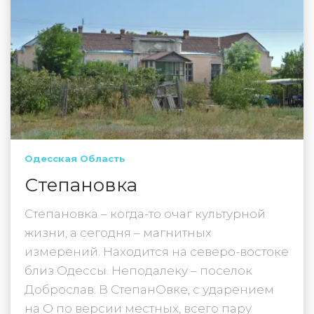
Одесская Область
Степановка
Степановка – когда-то очаг культурной
жизни, а сегодня – магнитных
измерений. Находится на северо-востоке
близ Одессы. Неподалеку – поселок
Доброслав. В СтепанОвке, с ударением
на О по версии местных, всего пару