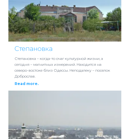
Степановка
Степановка – когда-то очаг культурной жизни, а
сегодня – магнитных измерений. Находится на
северо-востоке близ Одессы. Неподалеку – поселок
Доброслав.
Read more.