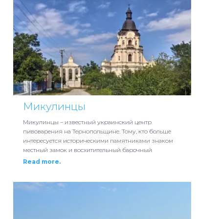
Микулинцы
Микулинцы – известный украинский центр
пивоварения на Тернопольщине. Тому, кто больше
интересуется историческими памятниками знаком
местный замок и восхитительный барочный
Read more.