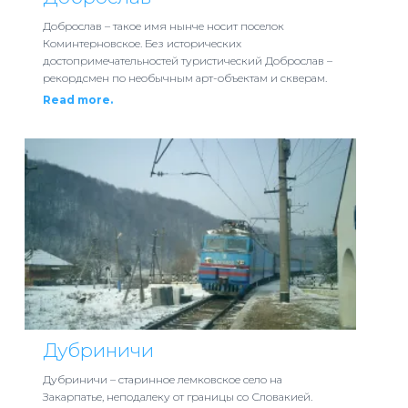
Доброслав – такое имя нынче носит поселок
Коминтерновское. Без исторических
достопримечательностей туристический Доброслав –
рекордсмен по необычным арт-объектам и скверам.
Read more.
Дубриничи
Дубриничи – старинное лемковское село на
Закарпатье, неподалеку от границы со Словакией.