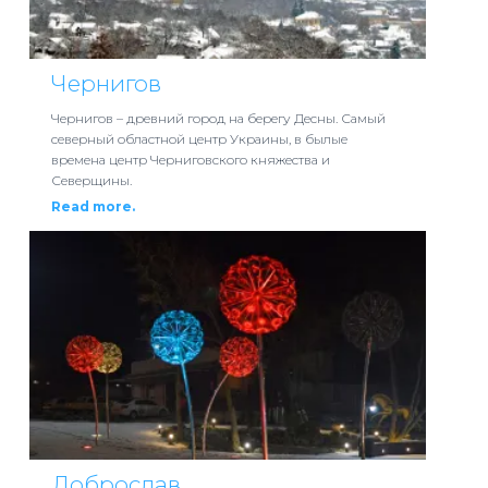
Чернигов
Чернигов – древний город на берегу Десны. Самый
северный областной центр Украины, в былые
времена центр Черниговского княжества и
Северщины.
Read more.
Доброслав