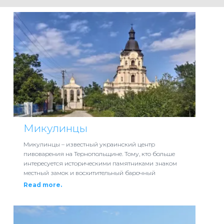
Микулинцы
Микулинцы – известный украинский центр
пивоварения на Тернопольщине. Тому, кто больше
интересуется историческими памятниками знаком
местный замок и восхитительный барочный
Read more.