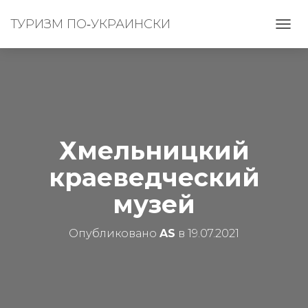
ТУРИЗМ ПО‑УКРАИНСКИ
П
Е
Р
Е
К
Л
Ю
Ч
И
Хмельницкий
Т
Ь
краеведческий
Н
А
музей
В
И
Г
Опубликовано
AS
в
19.07.2021
А
Ц
И
Ю