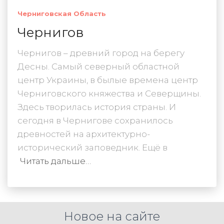
Черниговская Область
Чернигов
Чернигов – древний город на берегу
Десны. Самый северный областной
центр Украины, в былые времена центр
Черниговского княжества и Северщины.
Здесь творилась история страны. И
сегодня в Чернигове сохранилось
древностей на архитектурно-
исторический заповедник. Ещё в
Читать дальше…
Новое на сайте