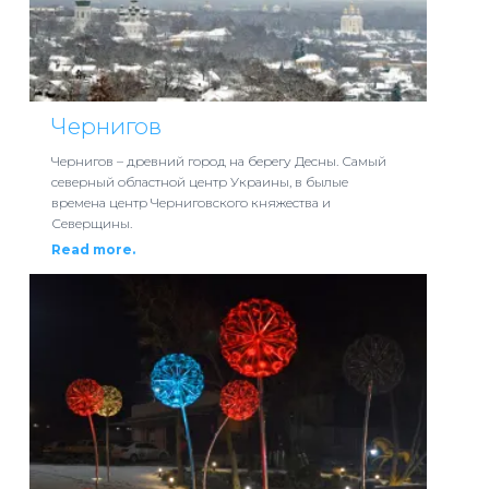
Чернигов
Чернигов – древний город на берегу Десны. Самый
северный областной центр Украины, в былые
времена центр Черниговского княжества и
Северщины.
Read more.