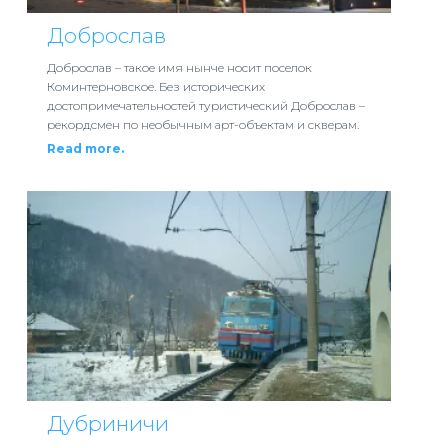
Доброслав
Доброслав – такое имя нынче носит поселок
Коминтерновское. Без исторических
достопримечательностей туристический Доброслав –
рекордсмен по необычным арт-объектам и скверам.
Read more.
Дубриничи