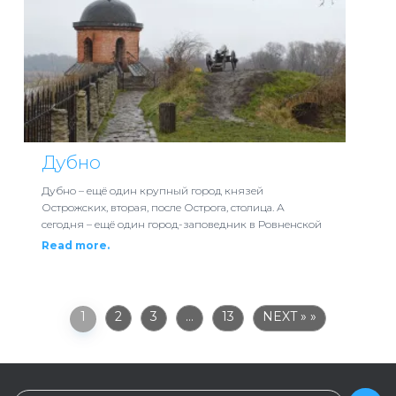
Дубно
Дубно – ещё один крупный город князей
Острожских, вторая, после Острога, столица. А
сегодня – ещё один город-заповедник в Ровненской
Read more.
1
2
3
…
13
NEXT »