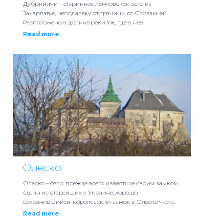
Дубриничи – старинное лемковское село на
Закарпатье, неподалеку от границы со Словакией.
Расположено в долине реки Уж, где в нее
Read more.
Олеско
Олеско – село, прежде всего известное своим замком.
Один из старейших в Украине, хорошо
сохранившийся, королевский замок в Олеско часть
Read more.