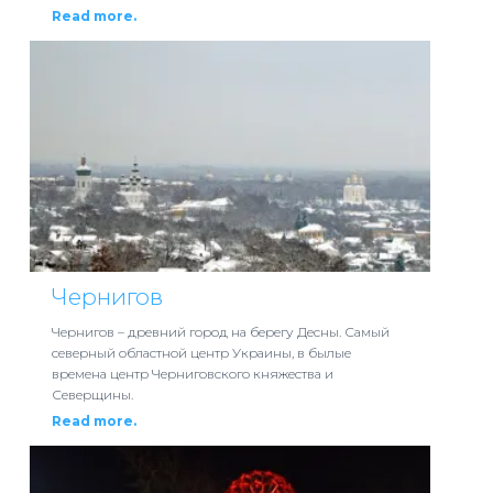
Read more.
Чернигов
Чернигов – древний город на берегу Десны. Самый
северный областной центр Украины, в былые
времена центр Черниговского княжества и
Северщины.
Read more.