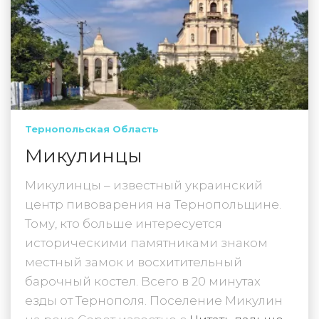
Тернопольская Область
Микулинцы
Микулинцы – известный украинский
центр пивоварения на Тернопольщине.
Тому, кто больше интересуется
историческими памятниками знаком
местный замок и восхитительный
барочный костел. Всего в 20 минутах
езды от Тернополя. Поселение Микулин