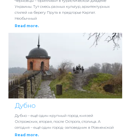
Черновцы – бриллиант в туристической диадеме
Украины. Тут смесь разных культур, архитектурных
стилей на берегу Прута в предгорье Карпат.
Необычный
Read more.
Дубно
Дубно – ещё один крупный город князей
Острожских, вторая, после Острога, столица. А
сегодня – ещё один город-заповедник в Ровненской
Read more.