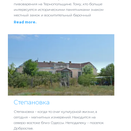
пивоварения на Тернопольщине. Тому, кто больше
интересуется историческими памятниками знаком
местный замок и восхитительный барочный
Read more.
Степановка
Степановка – когда-то очаг культурной жизни, а
сегодня – магнитных измерений. Находится на
северо-востоке близ Одессы. Неподалеку – поселок
Доброслав.