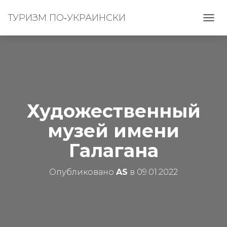
ТУРИЗМ ПО‑УКРАИНСКИ
П
Е
Р
Е
К
Л
Ю
Ч
И
Художественный
Т
Ь
музей имени
Н
А
Галагана
В
И
Г
Опубликовано
AS
в
09.01.2022
А
Ц
И
Ю