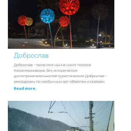
Доброслав
Доброслав – такое имя нынче носит поселок
Коминтерновское. Без исторических
достопримечательностей туристический Доброслав –
рекордсмен по необычным арт-объектам и скверам.
Read more.