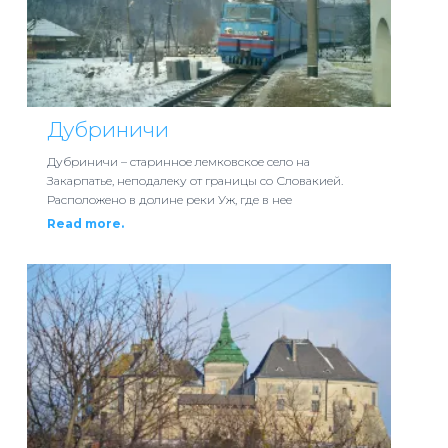
Дубриничи
Дубриничи – старинное лемковское село на
Закарпатье, неподалеку от границы со Словакией.
Расположено в долине реки Уж, где в нее
Read more.