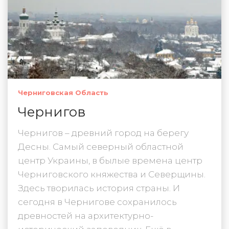
Черниговская Область
Чернигов
Чернигов – древний город на берегу
Десны. Самый северный областной
центр Украины, в былые времена центр
Черниговского княжества и Северщины.
Здесь творилась история страны. И
сегодня в Чернигове сохранилось
древностей на архитектурно-