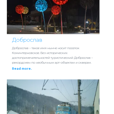
Доброслав
Доброслав – такое имя нынче носит поселок
Коминтерновское. Без исторических
достопримечательностей туристический Доброслав –
рекордсмен по необычным арт-объектам и скверам.
Read more.