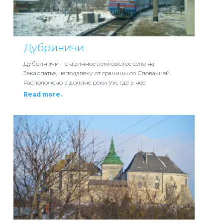
Дубриничи
Дубриничи – старинное лемковское село на
Закарпатье, неподалеку от границы со Словакией.
Расположено в долине реки Уж, где в нее
Read more.