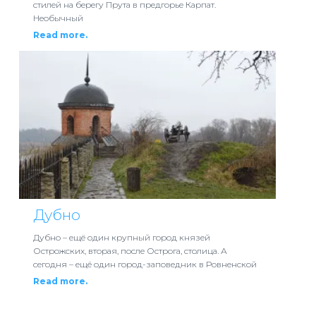
стилей на берегу Прута в предгорье Карпат.
Необычный
Read more.
Дубно
Дубно – ещё один крупный город князей
Острожских, вторая, после Острога, столица. А
сегодня – ещё один город-заповедник в Ровненской
Read more.