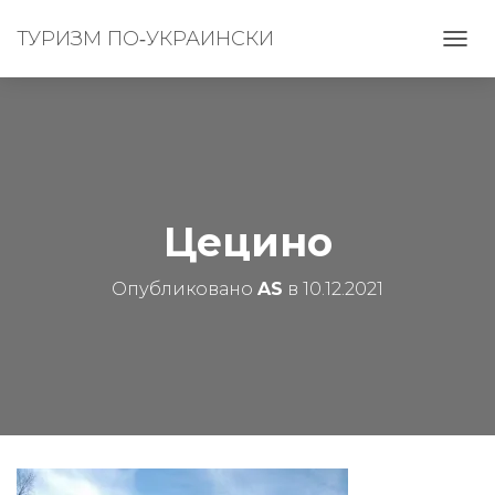
ТУРИЗМ ПО‑УКРАИНСКИ
П
Е
Р
Е
К
Л
Ю
Ч
И
Цецино
Т
Ь
Опубликовано
AS
в
10.12.2021
Н
А
В
И
Г
А
Ц
И
Ю