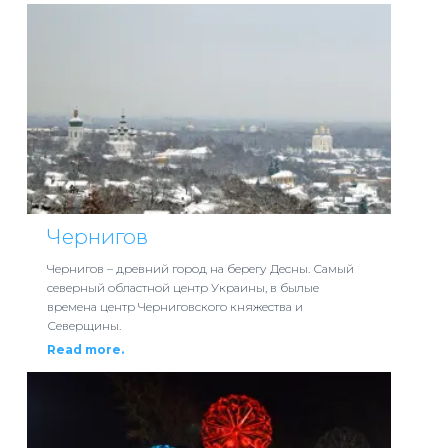
Чернигов
Чернигов – древний город на берегу Десны. Самый
северный областной центр Украины, в былые
времена центр Черниговского княжества и
Северщины.
Read more.