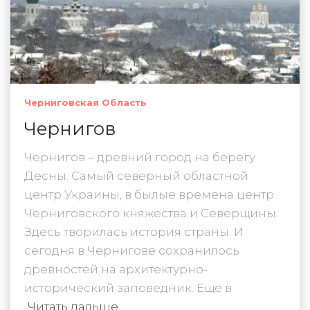
Черниговская Область
Чернигов
Чернигов – древний город на берегу
Десны. Самый северный областной
центр Украины, в былые времена центр
Черниговского княжества и Северщины.
Здесь творилась история страны. И
сегодня в Чернигове сохранилось
древностей на архитектурно-
исторический заповедник. Ещё в
Читать дальше…