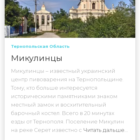
Тернопольская Область
Микулинцы
Микулинцы – известный украинский
центр пивоварения на Тернопольщине.
Тому, кто больше интересуется
историческими памятниками знаком
местный замок и восхитительный
барочный костел. Всего в 20 минутах
езды от Тернополя. Поселение Микулин
на реке Серет известно с
Читать дальше…