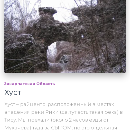
Закарпатская Область
Хуст
Хуст – райцентр, расположенный в местах
впадения реки Рики (да, тут есть такая река) в
Тису. Мы поехали (около 2 часов езды от
Мукачева) туда за СЫРОМ, но это отдельная