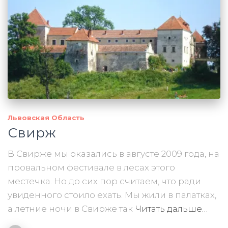
Львовская Область
Свирж
В Свирже мы оказались в августе 2009 года, на
провальном фестивале в лесах этого
местечка. Но до сих пор считаем, что ради
увиденного стоило ехать. Мы жили в палатках,
а летние ночи в Свирже так
Читать дальше…