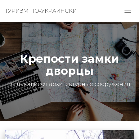
ТУРИЗМ ПО‑УКРАИНСКИ
ПЕРЕ
НАВИ
Крепости замки
дворцы
выдающиеся архитектурные сооружения